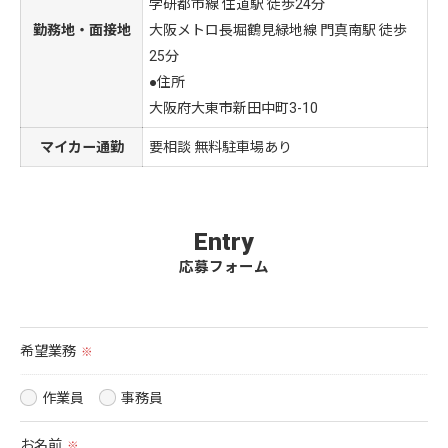
学研都市線 住道駅 徒歩24分
勤務地・面接地
大阪メトロ長堀鶴見緑地線 門真南駅 徒歩
25分
●住所
大阪府大東市新田中町3-10
マイカー通勤
要相談 無料駐車場あり
Entry
応募フォーム
希望業務
※
作業員
事務員
お名前
※