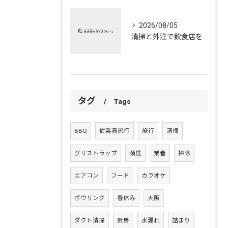
2026/08/05
清掃と外注で飲食店を効率管理大阪府で費用相場と業者選定のポイント
タグ
Tags
BBQ
従業員旅行
旅行
清掃
グリストラップ
頻度
業者
掃除
エアコン
フード
カラオケ
ボウリング
春休み
大阪
ダクト清掃
厨房
水漏れ
詰まり