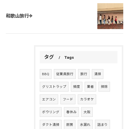
和歌山旅行✈
タグ
Tags
BBQ
従業員旅行
旅行
清掃
グリストラップ
頻度
業者
掃除
エアコン
フード
カラオケ
ボウリング
春休み
大阪
ダクト清掃
厨房
水漏れ
詰まり