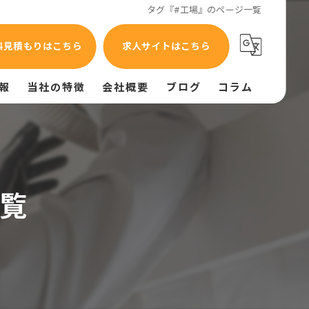
タグ『#工場』のページ一覧
料見積もりはこちら
求人サイトはこちら
報
当社の特徴
会社概要
ブログ
コラム
油汚れ
異臭
覧
換気不良
給排気設備
給排水設備