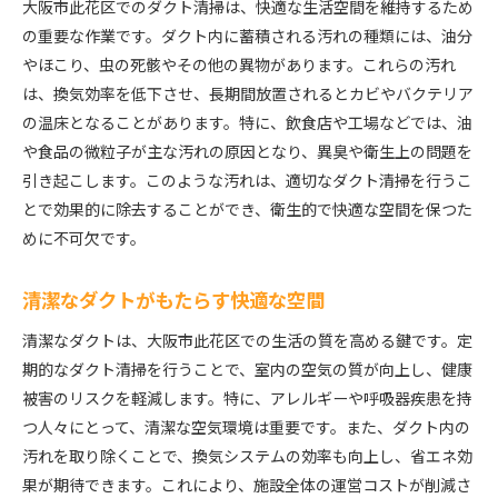
大阪市此花区でのダクト清掃は、快適な生活空間を維持するため
の重要な作業です。ダクト内に蓄積される汚れの種類には、油分
やほこり、虫の死骸やその他の異物があります。これらの汚れ
は、換気効率を低下させ、長期間放置されるとカビやバクテリア
の温床となることがあります。特に、飲食店や工場などでは、油
や食品の微粒子が主な汚れの原因となり、異臭や衛生上の問題を
引き起こします。このような汚れは、適切なダクト清掃を行うこ
とで効果的に除去することができ、衛生的で快適な空間を保つた
めに不可欠です。
清潔なダクトがもたらす快適な空間
清潔なダクトは、大阪市此花区での生活の質を高める鍵です。定
期的なダクト清掃を行うことで、室内の空気の質が向上し、健康
被害のリスクを軽減します。特に、アレルギーや呼吸器疾患を持
つ人々にとって、清潔な空気環境は重要です。また、ダクト内の
汚れを取り除くことで、換気システムの効率も向上し、省エネ効
果が期待できます。これにより、施設全体の運営コストが削減さ