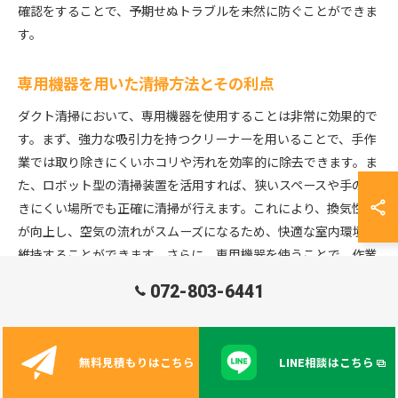
確認をすることで、予期せぬトラブルを未然に防ぐことができま
す。
専用機器を用いた清掃方法とその利点
ダクト清掃において、専用機器を使用することは非常に効果的で
す。まず、強力な吸引力を持つクリーナーを用いることで、手作
業では取り除きにくいホコリや汚れを効率的に除去できます。ま
た、ロボット型の清掃装置を活用すれば、狭いスペースや手の届
きにくい場所でも正確に清掃が行えます。これにより、換気性能
が向上し、空気の流れがスムーズになるため、快適な室内環境を
維持することができます。さらに、専用機器を使うことで、作業
時間を短縮できるため、業務効率の向上にも寄与します。本記事
072-803-6441
では、ダクト清掃における専用機器の導入がもたらす具体的な利
点についても詳しく説明していきます。
無料見積もりはこちら
LINE相談はこちら
清掃後の空気環境のモニタリング