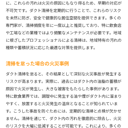
に、これらの汚れは火災の原因にもなり得るため、早期の対応が
不可欠です。ダクト清掃を定期的に行うことで、これらのリスク
を未然に防ぎ、安全で健康的な居住空間を提供できます。多くの
専門家が、清掃頻度を年に一度以上と推奨しており、特に飲食店
や工場などの業種ではより頻繁なメンテナンスが必要です。地域
に根ざしたプロフェッショナルによる清掃は、地域特有の汚れの
種類や蓄積状況に応じた最適な対策を提供します。
清掃を怠った場合の火災事例
ダクト清掃を怠ると、その結果として深刻な火災事故が発生する
リスクが高まります。実際に、過去にはダクト内の油脂の蓄積が
原因で火災が発生し、大きな被害をもたらした事例があります。
特に飲食業界では、調理中に発生する油や煙がダクト内に溜まり
やすく、放置すると火災発生の温床となることが知られていま
す。こうした事故を防ぐためには、定期的な清掃と点検が欠かせ
ません。清掃を通じて、ダクト内の汚れを徹底的に除去し、火災
のリスクを大幅に低減することが可能です。これにより、多くの