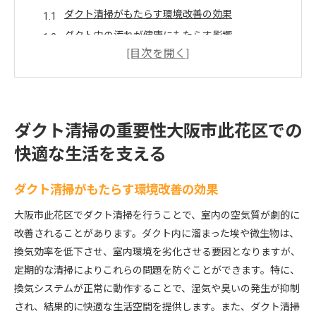
ダクト清掃がもたらす環境改善の効果
ダクト内の汚れが健康にもたらす影響
大阪市此花区におけるダクト清掃の必要性
ダクト清掃の頻度とその重要性
地域の環境を守るための具体的な取り組み
ダクト清掃を通じた地域貢献の実例
ダクト清掃の重要性大阪市此花区での
ダクト内の汚れ除去で実現する清潔で安全な空間
快適な生活を支える
ダクト内の汚れの種類とその影響
清潔なダクトがもたらす快適な空間
ダクト清掃がもたらす環境改善の効果
異物除去のプロセスとその重要性
大阪市此花区でダクト清掃を行うことで、室内の空気質が劇的に
衛生面から見たダクト清掃の必要性
改善されることがあります。ダクト内に溜まった埃や微生物は、
清掃後の空間の変化と体感
換気効率を低下させ、室内環境を劣化させる要因となりますが、
汚れが引き起こす問題とその解決策
定期的な清掃によりこれらの問題を防ぐことができます。特に、
換気システムが正常に動作することで、湿気や臭いの発生が抑制
換気性能向上を目指す大阪市此花区のダクト清掃の実
され、結果的に快適な生活空間を提供します。また、ダクト清掃
際