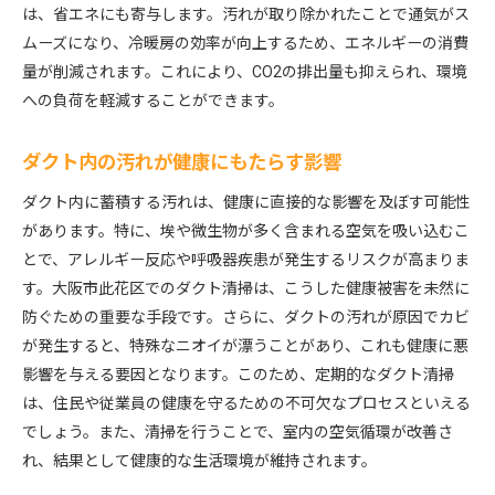
は、省エネにも寄与します。汚れが取り除かれたことで通気がス
換気効率を高めるための技術
ムーズになり、冷暖房の効率が向上するため、エネルギーの消費
大阪市此花区におけるダクト清掃の最新技術
量が削減されます。これにより、CO2の排出量も抑えられ、環境
換気性能が向上することで得られる利点
への負荷を軽減することができます。
ダクト清掃とエネルギー効率の関係
地域の特性に合わせた換気システムの設計
ダクト内の汚れが健康にもたらす影響
清掃による換気性能向上事例
ダクト内に蓄積する汚れは、健康に直接的な影響を及ぼす可能性
火災リスクを低減するための定期的なダクトメンテナ
があります。特に、埃や微生物が多く含まれる空気を吸い込むこ
ンス
とで、アレルギー反応や呼吸器疾患が発生するリスクが高まりま
ダクト清掃と火災予防の関係
す。大阪市此花区でのダクト清掃は、こうした健康被害を未然に
火災リスクを低減するための具体的な方法
防ぐための重要な手段です。さらに、ダクトの汚れが原因でカビ
が発生すると、特殊なニオイが漂うことがあり、これも健康に悪
定期的なメンテナンスの重要性
影響を与える要因となります。このため、定期的なダクト清掃
清掃を怠った場合の火災事例
は、住民や従業員の健康を守るための不可欠なプロセスといえる
消防法令に基づくダクト清掃の必要性
でしょう。また、清掃を行うことで、室内の空気循環が改善さ
地域の防災意識を高めるための活動
れ、結果として健康的な生活環境が維持されます。
異臭の原因を根本から断つダクト清掃のメリット