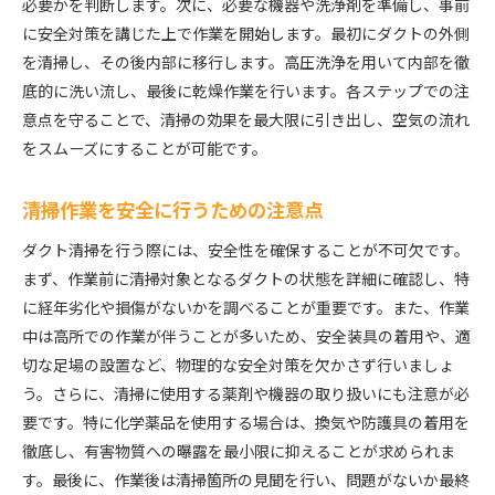
必要かを判断します。次に、必要な機器や洗浄剤を準備し、事前
に安全対策を講じた上で作業を開始します。最初にダクトの外側
を清掃し、その後内部に移行します。高圧洗浄を用いて内部を徹
底的に洗い流し、最後に乾燥作業を行います。各ステップでの注
意点を守ることで、清掃の効果を最大限に引き出し、空気の流れ
をスムーズにすることが可能です。
清掃作業を安全に行うための注意点
ダクト清掃を行う際には、安全性を確保することが不可欠です。
まず、作業前に清掃対象となるダクトの状態を詳細に確認し、特
に経年劣化や損傷がないかを調べることが重要です。また、作業
中は高所での作業が伴うことが多いため、安全装具の着用や、適
切な足場の設置など、物理的な安全対策を欠かさず行いましょ
う。さらに、清掃に使用する薬剤や機器の取り扱いにも注意が必
要です。特に化学薬品を使用する場合は、換気や防護具の着用を
徹底し、有害物質への曝露を最小限に抑えることが求められま
す。最後に、作業後は清掃箇所の見聞を行い、問題がないか最終