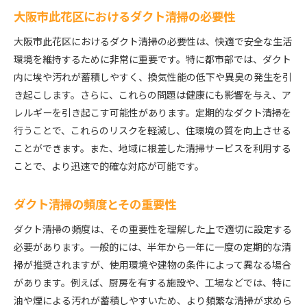
異臭の発生原因とその対策
大阪市此花区におけるダクト清掃の必要性
ダクト清掃がもたらす快適な空間作り
大阪市此花区におけるダクト清掃の必要性は、快適で安全な生活
悪臭を防ぐための清掃技術
環境を維持するために非常に重要です。特に都市部では、ダクト
異臭が引き起こす健康被害とその防止策
内に埃や汚れが蓄積しやすく、換気性能の低下や異臭の発生を引
地域住民への異臭改善アプローチ
き起こします。さらに、これらの問題は健康にも影響を与え、ア
レルギーを引き起こす可能性があります。定期的なダクト清掃を
清掃後の効果的な臭気管理
行うことで、これらのリスクを軽減し、住環境の質を向上させる
大阪市此花区での地域密着型ダクト清掃サービスの利
ことができます。また、地域に根差した清掃サービスを利用する
点
ことで、より迅速で的確な対応が可能です。
地域密着型サービスの特徴とその強み
顧客との信頼関係を築くための方法
ダクト清掃の頻度とその重要性
地域特有のニーズに応えるサービス
ダクト清掃の頻度は、その重要性を理解した上で適切に設定する
地域密着型サービスの成功事例
必要があります。一般的には、半年から一年に一度の定期的な清
コミュニティと連携した清掃活動
掃が推奨されますが、使用環境や建物の条件によって異なる場合
地域住民の声を反映したサービス改善
があります。例えば、厨房を有する施設や、工場などでは、特に
快適な空気環境を守るためのダクト清掃の具体的手法
油や煙による汚れが蓄積しやすいため、より頻繁な清掃が求めら