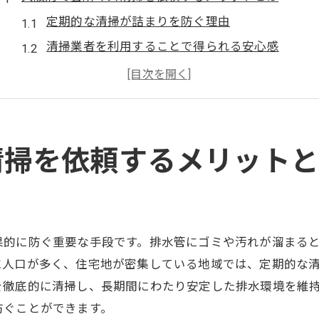
定期的な清掃が詰まりを防ぐ理由
清掃業者を利用することで得られる安心感
専門業者の技術で深部まで清掃
会所マス清掃が環境に優しい理由
大阪府内での迅速な対応
プロのアドバイスで適切なケアを
清掃を依頼するメリット
プロに任せる会所マス清掃の具体的な効果
排水トラブルの未然防止
持続可能な清掃方法の提案
果的に防ぐ重要な手段です。排水管にゴミや汚れが溜まる
専門技術による効果的な清掃
に人口が多く、住宅地が密集している地域では、定期的な
使用する洗剤や機材の違い
を徹底的に清掃し、長期間にわたり安定した排水環境を維
プロが行う安全な作業手順
防ぐことができます。