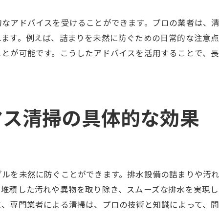
清掃による費用の削減効果
的なアドバイスを受けることができます。プロの業者は、
効率的な清掃で時間を有効活用
れます。例えば、詰まりを未然に防ぐための日常的な注意
清掃前後で実感する快適さ
ことが可能です。こうしたアドバイスを活用することで、
大阪府の会所マス清掃業者が提供するサービスとは
清掃プランの多様性
専門機材を利用した高品質な清掃
特殊な清掃技術の提供
マス清掃の具体的な効果
清掃以外の付加サービス
業者独自の保証制度の内容
カスタマイズ可能な清掃サービス
ブルを未然に防ぐことができます。排水設備の詰まりや汚
会所マス清掃の必要性とその効果を徹底解説
に堆積した汚れや異物を取り除き、スムーズな排水を実現し
なぜ会所マス清掃が必要なのか
に、専門業者による清掃は、プロの技術と知識によって、
清掃が及ぼす環境と健康への影響