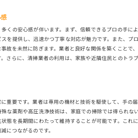
清掃後のアフターサービス
会所マス清掃業者を選ぶ際の重要なポイント
心感
信頼できる業者を選ぶコツ
、多くの安心感が伴います。まず、信頼できるプロの手に
料金とサービス内容の確認方法
ビスを提供し、迅速かつ丁寧な対応が魅力です。また、プ
口コミや評判を参考にする重要性
な事故を未然に防ぎます。業者と良好な関係を築くことで
業者の経験と実績がもたらす安心感
す。さらに、清掃業者の利用は、家族や近隣住民とのトラ
環境への配慮がある清掃方法の選択
緊急時の対応力をチェック
大阪府で信頼できる会所マス清掃業者を見つける方法
地元の業者を選ぶメリット
常に重要です。業者は専用の機材と技術を駆使して、手の
オンラインでの情報収集のコツ
特殊な薬剤や高圧洗浄技術は、家庭での掃除では得られな
実際の利用者の声を聞く
生状態を長期間にわたって維持することが可能です。これ
業者のスタッフの対応を確認
削減につながるのです。