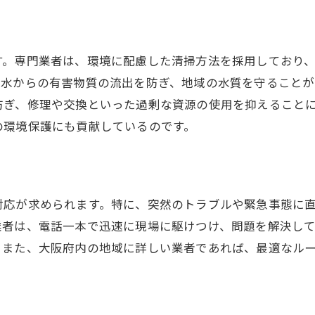
無料見積もりを利用する方法
アフターサービスの充実度を比較
定期的な会所マス清掃が生活環境にもたらす影響
す。専門業者は、環境に配慮した清掃方法を採用しており
清掃の頻度が環境に与える影響
排水からの有害物質の流出を防ぎ、地域の水質を守ることが
防ぎ、修理や交換といった過剰な資源の使用を抑えること
住まいの衛生状態の向上
の環境保護にも貢献しているのです。
健康被害を防ぐための清掃
快適な生活空間を維持する方法
臭いや害虫の発生を防ぐ
エコな清掃で自然環境を守る
対応が求められます。特に、突然のトラブルや緊急事態に
業者は、電話一本で迅速に現場に駆けつけ、問題を解決し
プロによる会所マス清掃で快適な暮らしを手に入れる
。また、大阪府内の地域に詳しい業者であれば、最適なル
プロの清掃で得られる安心感
家族の健康を守るための清掃
季節に合わせた清掃スケジュール