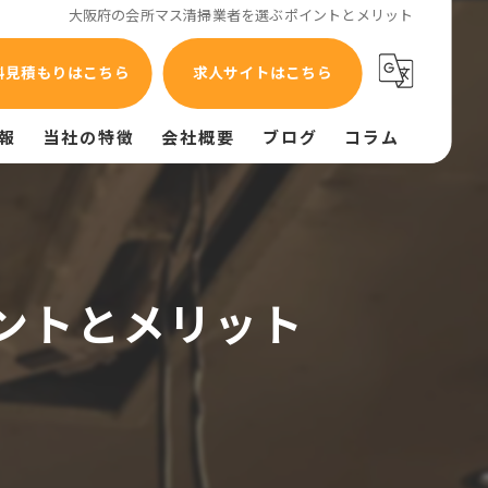
大阪府の会所マス清掃業者を選ぶポイントとメリット
料見積もりはこちら
求人サイトはこちら
報
当社の特徴
会社概要
ブログ
コラム
油汚れ
異臭
ントとメリット
換気不良
給排気設備
給排水設備