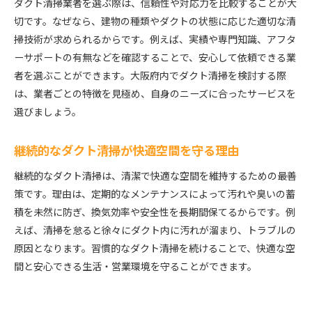
ダクト清掃業者を選ぶ際は、信頼性や対応力を比較することが大
ダクト清掃業者の活用メリットとは
切です。なぜなら、建物の種類やダクトの状態に応じた適切な清
飲食店向けダクト清掃の流れを解説
掃技術が求められるからです。例えば、実績や専門知識、アフタ
大阪で選ばれる飲食店清掃のポイント
ーサポートの有無などを確認することで、安心して依頼できる業
者を選ぶことができます。大阪府内でダクト清掃を検討する際
清掃後のメンテナンスで快適空間維持
は、業者ごとの特徴を見極め、自身のニーズに合ったサービスを
この一記事でわかるダクト清掃の全ポイント
選びましょう。
ダクト清掃の基礎から応用まで徹底解説
大阪府のダクト清掃で失敗しない方法
継続的なダクト清掃が快適空間を守る理由
厨房やマンション別の清掃ポイント総まとめ
継続的なダクト清掃は、清潔で快適な空間を維持するための最善
ダクト清掃業者選びの疑問を解消する
策です。理由は、定期的なメンテナンスによって汚れや臭いの蓄
快適な空間を保つための清掃習慣とは
積を未然に防ぎ、換気効率や安全性を長期間保てるからです。例
ダクト清掃で暮らしを向上させるヒント
えば、清掃を怠ると徐々にダクト内に汚れが溜まり、トラブルの
原因となります。習慣的なダクト清掃を続けることで、快適な空
間と安心できる生活・営業環境を守ることができます。