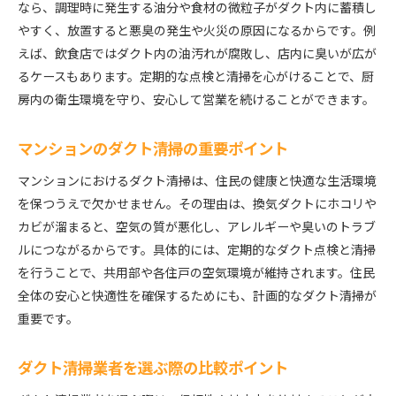
なら、調理時に発生する油分や食材の微粒子がダクト内に蓄積し
マンションダクト清掃の流れと準備方法
やすく、放置すると悪臭の発生や火災の原因になるからです。例
ダクト清掃の頻度と最適な時期を知る
えば、飲食店ではダクト内の油汚れが腐敗し、店内に臭いが広が
プロによるダクト清掃の実例と効果
るケースもあります。定期的な点検と清掃を心がけることで、厨
清掃後の管理で快適な空間を保つ方法
房内の衛生環境を守り、安心して営業を続けることができます。
大阪府で役立つダクト清掃の豆知識
マンションのダクト清掃の重要ポイント
換気効率を高めるダクト清掃のコツ紹介
ダクト清掃で換気効率を最大化する方法
マンションにおけるダクト清掃は、住民の健康と快適な生活環境
厨房のダクト清掃で臭いを徹底排除する
を保つうえで欠かせません。その理由は、換気ダクトにホコリや
カビが溜まると、空気の質が悪化し、アレルギーや臭いのトラブ
マンションの換気ダクト清掃の効果的手法
ルにつながるからです。具体的には、定期的なダクト点検と清掃
ダクト清掃業者が実践する効率アップ術
を行うことで、共用部や各住戸の空気環境が維持されます。住民
換気効率向上に役立つ清掃頻度の目安
全体の安心と快適性を確保するためにも、計画的なダクト清掃が
大阪で快適生活を支える清掃の工夫
重要です。
飲食店にも必須なダクト清掃の基礎知識
飲食店のダクト清掃が必要な理由
ダクト清掃業者を選ぶ際の比較ポイント
厨房ダクト清掃で守れる衛生基準