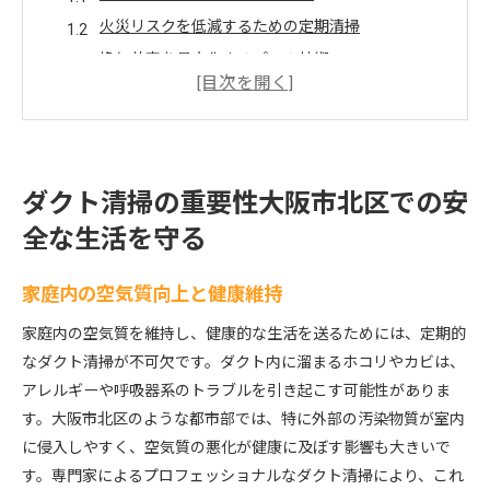
火災リスクを低減するための定期清掃
換気効率を最大化するプロの技術
専門家によるダクト点検の必要性
清掃不備がもたらすリスクの考察
地域住民の安心を支える清掃サービス
大阪市北区でのダクトトラブル専門家による未然防止
ダクト清掃の重要性大阪市北区での安
策
全な生活を守る
トラブルの原因を早期発見する方法
未然に防ぐためのメンテナンス計画
家庭内の空気質向上と健康維持
専門家の視点から見るダクトの弱点
家庭内の空気質を維持し、健康的な生活を送るためには、定期的
早期対応で問題を防ぐ重要性
なダクト清掃が不可欠です。ダクト内に溜まるホコリやカビは、
過去の事例から学ぶトラブル予防策
アレルギーや呼吸器系のトラブルを引き起こす可能性がありま
定期点検で可能性を抑える方法
す。大阪市北区のような都市部では、特に外部の汚染物質が室内
に侵入しやすく、空気質の悪化が健康に及ぼす影響も大きいで
快適な空気循環を実現大阪市北区でのダクトメンテナ
す。専門家によるプロフェッショナルなダクト清掃により、これ
ンス