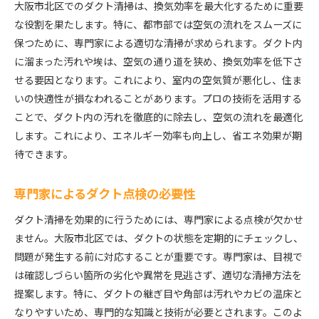
大阪市北区でのダクト清掃は、換気効率を最大化するために重要
初期段階での問題発見の方法
な役割を果たします。特に、都市部では空気の流れをスムーズに
トラブルを防ぐ清掃頻度の設定
保つために、専門家による適切な清掃が求められます。ダクト内
信頼できる業者の選び方
に溜まった汚れや埃は、空気の通り道を狭め、換気効率を低下さ
具体的なトラブル事例とその対策
せる要因となります。これにより、室内の空気質が悪化し、住ま
定期的な情報共有の重要性
いの快適性が損なわれることがあります。プロの技術を活用する
ことで、ダクト内の汚れを徹底的に除去し、空気の流れを最適化
住まいの維持管理としての清掃
します。これにより、エネルギー効率も向上し、省エネ効果が期
ダクト清掃がもたらす大阪市北区での生活の質向上
待できます。
清掃による快適な住環境の実現
生活の質を高める空気の質の向上
専門家によるダクト点検の必要性
健康的な生活習慣の支援
ダクト清掃を効果的に行うためには、専門家による点検が欠かせ
地域全体への影響とその効果
ません。大阪市北区では、ダクトの状態を定期的にチェックし、
清掃がもたらす家族の安心感
問題が発生する前に対応することが重要です。専門家は、目視で
生活の質向上に寄与する具体例
は確認しづらい箇所の劣化や異常を見逃さず、適切な清掃方法を
大阪市北区でのトラブルを防ぐダクト清掃の具体的な
提案します。特に、ダクトの継ぎ目や角部は汚れやカビの温床と
方法
なりやすいため、専門的な知識と技術が必要とされます。このよ