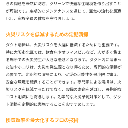
らの問題を未然に防ぎ、クリーンで快適な住環境を作り出すこと
最適な通気を確保する清掃技術
が可能です。定期的なメンテナンスを通じて、空気の流れを最適
ダクトメンテナンスの基礎知識
化し、家族全員の健康を守りましょう。
専門家による効率的な清掃プラン
空気循環の改善がもたらす健康効果
火災リスクを低減するための定期清掃
継続的なメンテナンスの利点
ダクト清掃は、火災リスクを大幅に低減するためにも重要です。
トラブル発生前の対策案
特に大阪市北区では、飲食店やオフィスビルなど、人が多く集ま
専門家に依頼するメリット大阪市北区のダクト清掃
る場所での火災発生が大きな懸念となります。ダクト内に溜まっ
プロの技術がもたらす安心感
た油やホコリは、火災の発生源となり得るため、専門的な清掃が
時間と労力を削減する効率性
必要です。定期的な清掃により、火災の可能性を最小限に抑え、
安全な環境を確保することができます。専門家による清掃は、火
専門知識による精密な点検
災リスクを低減するだけでなく、設備の寿命を延ばし、長期的な
長期的なコスト削減への貢献
コスト削減にも寄与します。効率的な火災予防対策として、ダク
地域密着型サービスの信頼性
ト清掃を定期的に実施することをおすすめします。
清掃後の効果的なアフターフォロー
大阪市北区でのダクト清掃トラブルを避けるためのポ
換気効率を最大化するプロの技術
イント