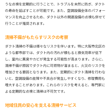
専門家が実践するクリーニング手法
うな点検を定期的に行うことで、トラブルを未然に防ぎ、ダクト
の寿命を延ばすことが可能です。また、空調設備全体のパフォー
自分でできる簡単メンテナンス方法
マンスを向上させるため、ダクト以外の関連設備の点検も併せて
プロが勧める最適な清掃頻度
行うことが推奨されます。
使用するべき清掃道具とその選び方
清掃後の効果を持続するための工夫
清掃不備がもたらすリスクの考察
トラブルを未然に防ぐためのチェックリスト
ダクト清掃の不備は様々なリスクを伴います。特に大阪市北区の
定期的なダクト清掃が必要な理由大阪市北区での経験
ような都市部では、ダクト内の汚れが積もると換気効率が低下
から
し、室内に異臭やカビが発生する可能性が高まります。さらに、
過去のトラブル事例から学ぶ教訓
清掃不備が原因でダクト内に可燃物が溜まると、火災のリスクを
環境変化によるダクトの劣化問題
増加させる要因となります。また、定期的にダクト清掃を行わな
定期清掃がもたらす長期的な安心
いと、空調設備の故障や不具合が発生しやすくなり、修理費用も
専門家が語る清掃の重要性
増大することがあります。これらのリスクを考えると、専門家に
よる定期的な点検と清掃は不可欠です。
経験に基づいたトラブル予測と対策
地域に根ざした清掃業者の役割
地域住民の安心を支える清掃サービス