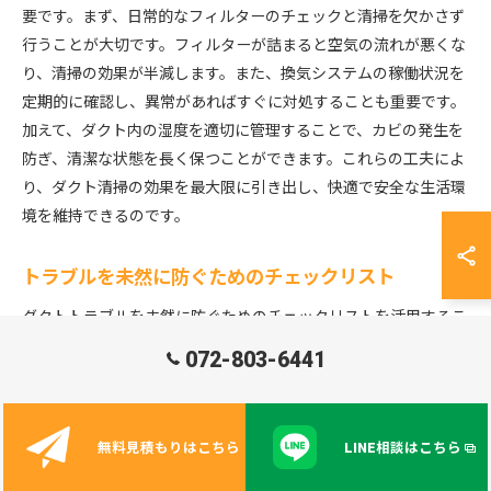
要です。まず、日常的なフィルターのチェックと清掃を欠かさず
行うことが大切です。フィルターが詰まると空気の流れが悪くな
り、清掃の効果が半減します。また、換気システムの稼働状況を
定期的に確認し、異常があればすぐに対処することも重要です。
加えて、ダクト内の湿度を適切に管理することで、カビの発生を
防ぎ、清潔な状態を長く保つことができます。これらの工夫によ
り、ダクト清掃の効果を最大限に引き出し、快適で安全な生活環
境を維持できるのです。
トラブルを未然に防ぐためのチェックリスト
ダクトトラブルを未然に防ぐためのチェックリストを活用するこ
とは、安心な生活環境を保つ第一歩です。まず、定期的なダクト
072-803-6441
清掃のスケジュールを確立し、専門業者に依頼することをお勧め
します。次に、フィルターの状態を月に一度は確認し、必要に応
じて交換を行います。また、換気扇の音や振動に異常がないか、
無料見積もりはこちら
LINE相談はこちら
動作をチェックすることも重要です。さらに、ダクト周辺に異臭
がないかを確認し、異常がある場合は速やかに専門家に相談する