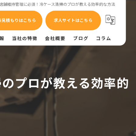
店舗維持管理に必須！冷ケース清掃のプロが教える効率的な方法
料見積もりはこちら
求人サイトはこちら
報
当社の特徴
会社概要
ブログ
コラム
油汚れ
異臭
掃のプロが教える効率的
換気不良
給排気設備
給排水設備