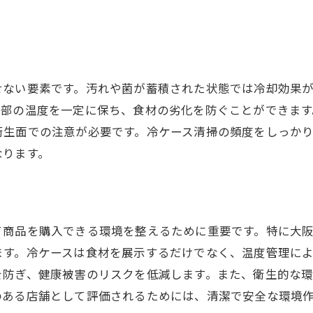
スタッフの教育とトレーニングの重要性
冷ケース清掃の頻度とタイミングを見極める方法
年間を通じた清掃スケジュールの作成
せない要素です。汚れや菌が蓄積された状態では冷却効果
季節や使用頻度に応じた清掃頻度の見直し
内部の温度を一定に保ち、食材の劣化を防ぐことができま
アラームや通知機能を活用したタイミング管理
衛生面での注意が必要です。冷ケース清掃の頻度をしっか
顧客のフィードバックを反映した柔軟なスケジュー
なります。
清掃記録の重要性とその管理方法
頻度調整によるコスト効率の向上
プロが教える冷ケース清掃の効率的な道具と技術
て商品を購入できる環境を整えるために重要です。特に大
揃えておくべき基本的な清掃道具一覧
ます。冷ケースは食材を展示するだけでなく、温度管理によ
最新の清掃技術を取り入れるメリット
を防ぎ、健康被害のリスクを低減します。また、衛生的な
道具選びのポイントとその応用
のある店舗として評価されるためには、清潔で安全な環境