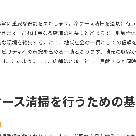
見える化した清掃活動での信頼獲得
顧客に安心感を与える清掃の演出法
非常に重要な役割を果たします。冷ケース清掃を適切に行
清掃後のフィードバック収集とその活用
できます。これは単なる店舗の利益にとどまらず、地域全体
リピーターを増やすための清掃品質向上
的な環境を維持することで、地域社会の一員としての信頼
冷ケース清掃が店舗のビジネス信頼性に与える影響
ナビリティへの意識を高める一助となります。地元の顧客
清掃の質が店舗イメージに及ぼす影響
ます。このようにして、店舗は地域に対して貢献すると同
信頼性向上につながる定期清掃の実践
競合との差別化を図る清掃の取り組み
長期的なビジネス成長を支える衛生管理
ケース清掃を行うための基
地域社会との関係構築につながる清掃活動
信頼性強化のためのスタッフ教育と研修
大阪府の店舗で冷ケース清掃を実践する際の成功事例
備
成功事例に学ぶ効果的な清掃手法