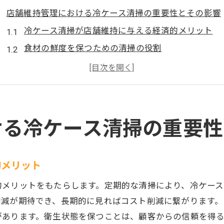
店舗維持管理における冷ケース清掃の重要性とその影響
冷ケース清掃が店舗維持に与える経済的メリット
食材の鮮度を保つための清掃の役割
顧客が安心する衛生的な環境作り
スタッフのモチベーション向上への寄与
店舗の評判向上につながる清掃の重要性
地域社会への貢献としての衛生管理
ける冷ケース清掃の重要性
大阪府の店舗で冷ケース清掃を行うための基本手順
効果的な清掃を実現するための初期準備
的メリット
適切な清掃手順と各ステップの説明
的メリットをもたらします。定期的な清掃により、冷ケー
清掃時に注意すべき安全対策
削減が期待でき、長期的に見ればコスト削減に繋がります
使用する洗剤とその選び方
があります。衛生状態を保つことは、顧客からの信頼を得
清掃後の点検方法と結果の評価