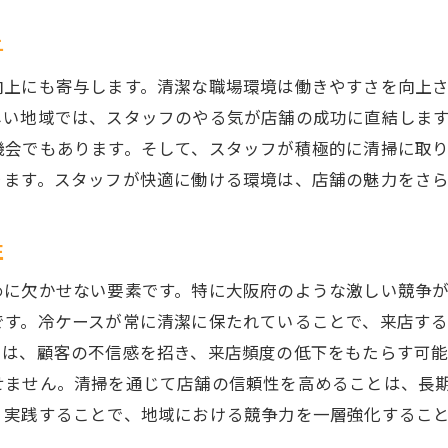
業務効率を上げるためのチーム体制
清掃中に気をつけるべき技術的なポイント
与
コスト削減につながるプロの道具活用法
向上にも寄与します。清潔な職場環境は働きやすさを向上
冷ケースの衛生状態を保つためのポイントと注意点
しい地域では、スタッフのやる気が店舗の成功に直結しま
普段から気をつけるべき衛生管理の基本
機会でもあります。そして、スタッフが積極的に清掃に取
ります。スタッフが快適に働ける環境は、店舗の魅力をさ
清掃後の管理と注意点
食材の保存方法と衛生管理の関連性
性
温度管理の重要性とその実践法
異常を早期発見するためのチェックリスト
めに欠かせない要素です。特に大阪府のような激しい競争
トラブル発生時の適切な対処法
です。冷ケースが常に清潔に保たれていることで、来店す
スは、顧客の不信感を招き、来店頻度の低下をもたらす可
顧客満足度を高める冷ケース清掃の具体的なアプローチ
せません。清掃を通じて店舗の信頼性を高めることは、長
清掃がもたらす顧客満足度向上の具体例
、実践することで、地域における競争力を一層強化するこ
顧客の声を反映した清掃改善策