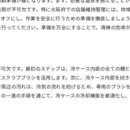
初期準備が鍵となります。まず、必要な道具を揃えること
地域密着型の清掃活動による成功例
洗剤が不可欠です。特に大阪府での店舗維持管理には、地
清掃改善により顧客数を拡大した事例
をオフにし、作業を安全に行うための準備を徹底しましょ
スタッフ参加型の清掃文化が生んだ成功
に行ってください。準備を万全にすることで、清掃の効率
清掃コストを削減しつつ効果を上げた事例
顧客満足度向上に成功した店舗の取り組み
不可欠です。最初のステップは、冷ケース内部の全ての棚
はスクラブブラシを活用します。次に、冷ケース内部を拭
ン周辺の汚れは、冷気の流れを妨げるため、専用のブラシ
この一連の手順を通じて、冷ケースの冷却機能を最適化し