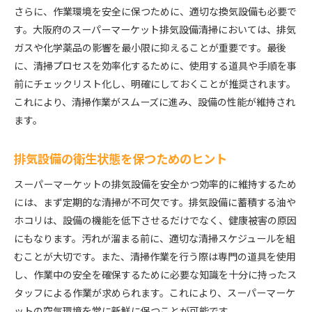
スーパーマーケット排気設備清掃のプロが教える効率
さらに、作業環境を安全に保つために、適切な換気設備も必要で
的な方法
す。大阪府のスーパーマーケット排気設備清掃においては、排気
プロの技術を活かした清掃手順
ガスや化学薬品の影響を最小限に抑えることが重要です。最後
に、清掃プロセスを効率化するために、使用する道具や手順を事
効率を追求するためのツール選び
前にチェックリスト化し、明確にしておくことが推奨されます。
プロが推奨する安全対策
これにより、清掃作業がスムーズに進み、設備の性能が維持され
短時間で効果を上げる清掃ノウハウ
ます。
プロフェッショナルによる具体的な清掃事例
効率的な清掃を実現するための準備
排気設備の衛生状態を保つためのヒント
大阪府での排気設備清掃がスーパーマーケットに与え
スーパーマーケットの排気設備を安全かつ効率的に維持するため
る影響
には、まず定期的な清掃が不可欠です。排気設備に蓄積する油や
地域経済に及ぼす清掃の効果
ホコリは、設備の機能を低下させるだけでなく、健康被害の原因
スーパーマーケット運営における清掃の重要性
にもなります。汚れが溜まる前に、適切な清掃スケジュールを組
排気設備清掃が売上に与える影響
むことが大切です。また、清掃作業を行う際は専門の道具を使用
消費者の健康を守るための清掃の役割
し、作業中の安全を確保するために必要な知識を十分に持ったス
タッフによる作業が求められます。これにより、スーパーマーケ
地域住民の意識向上につながる清掃活動
ットの空気環境を常に新鮮に保つことが可能です。