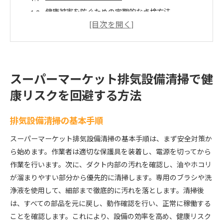
健康被害を防ぐための定期的な点検方法
専門業者に依頼するメリット
安全な清掃に必要な道具と設備
排気設備の衛生状態を保つためのヒント
効果的な清掃計画の立て方
スーパーマーケット排気設備清掃で健
大阪府のスーパーマーケット排気設備清掃の重要性と
康リスクを回避する方法
その効果
都市部特有の排気設備の課題
排気設備清掃の基本手順
排気設備清掃がもたらす健康への直接的影響
スーパーマーケット排気設備清掃の基本手順は、まず安全対策か
定期清掃がもたらす長期的なメリット
ら始めます。作業者は適切な保護具を装着し、電源を切ってから
清掃業務による空気質の改善事例
作業を行います。次に、ダクト内部の汚れを確認し、油やホコリ
衛生基準の遵守とその重要性
が溜まりやすい部分から優先的に清掃します。専用のブラシや洗
地域社会全体への影響
浄液を使用して、細部まで徹底的に汚れを落とします。清掃後
は、すべての部品を元に戻し、動作確認を行い、正常に稼働する
清掃業務受託で排気設備を徹底的にクリーンにする秘
ことを確認します。これにより、設備の効率を高め、健康リスク
訣