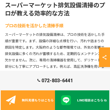
スーパーマーケット排気設備清掃のプ
ロが教える効率的な方法
プロの技術を活かした清掃手順
スーパーマーケットの排気設備清掃は、プロの技術を活かした手
順が重要です。まず、設備の詳細な点検を行い、汚れや詰まりの
原因を特定します。大阪府のような都市環境では、外気の影響で
排気設備に多くの汚れが蓄積するため、定期的なメンテナンスが
欠かせません。次に、専用の清掃機器を使用して、デリケートな
部分にも丁寧にアプローチします。例えば、高圧洗浄機を用いる
ことで、通常の掃除では除去しきれない頑固な汚れを効果的に除
去できます。また、プロの清掃業者は、清掃後の検査も徹底的に
072-803-6441
行い、排気設備が正常に稼働していることを確認します。このよ
うなプロセスを通じて、施設内の空気の質を保ち、健康リスクを
低減することが可能です。
無料見積もりはこちら
LINE相談はこちら