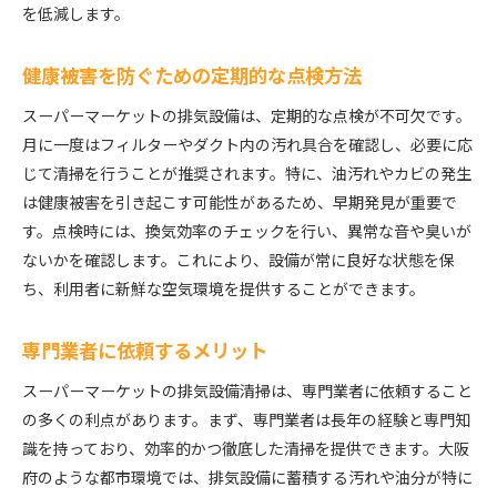
を低減します。
効率的な清掃スケジュールの策定法
最新技術を活用した清掃方法
健康被害を防ぐための定期的な点検方法
困難な箇所の清掃を簡単にするテクニック
スーパーマーケットの排気設備は、定期的な点検が不可欠です。
専門性を持つ清掃スタッフの必要性
月に一度はフィルターやダクト内の汚れ具合を確認し、必要に応
環境に優しい清掃方法の選択
じて清掃を行うことが推奨されます。特に、油汚れやカビの発生
コスト削減を実現する清掃プラン
は健康被害を引き起こす可能性があるため、早期発見が重要で
スーパーマーケットの排気設備清掃で新鮮な空気を保
す。点検時には、換気効率のチェックを行い、異常な音や臭いが
つポイント
ないかを確認します。これにより、設備が常に良好な状態を保
空気質を改善するための具体的手法
ち、利用者に新鮮な空気環境を提供することができます。
排気設備のメンテナンスの重要性
新鮮な空気を保つための日常的な管理方法
専門業者に依頼するメリット
清掃後の効果を持続させるためのコツ
スーパーマーケットの排気設備清掃は、専門業者に依頼すること
プロが教える空気質改善のテクニック
の多くの利点があります。まず、専門業者は長年の経験と専門知
顧客満足度を向上させる清掃方法
識を持っており、効率的かつ徹底した清掃を提供できます。大阪
府のような都市環境では、排気設備に蓄積する汚れや油分が特に
大阪府の都市環境におけるスーパーマーケット排気設