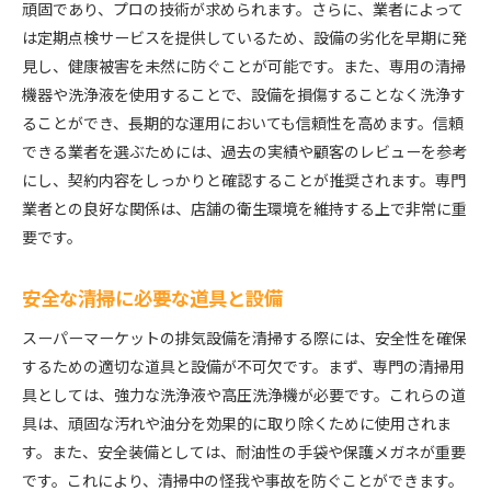
頑固であり、プロの技術が求められます。さらに、業者によって
備清掃の役割
は定期点検サービスを提供しているため、設備の劣化を早期に発
都市環境が排気設備に及ぼす影響
見し、健康被害を未然に防ぐことが可能です。また、専用の清掃
地域特性に応じた清掃の必要性
機器や洗浄液を使用することで、設備を損傷することなく洗浄す
排気設備が都市環境に与える影響
ることができ、長期的な運用においても信頼性を高めます。信頼
地元のニーズに応じた清掃方針の策定
できる業者を選ぶためには、過去の実績や顧客のレビューを参考
都市部に適した清掃方法の選択肢
にし、契約内容をしっかりと確認することが推奨されます。専門
業者との良好な関係は、店舗の衛生環境を維持する上で非常に重
地域社会との協力による効果的な清掃実施
要です。
排気設備清掃で快適な買い物環境を作るための実践的
なアドバイス
安全な清掃に必要な道具と設備
顧客の印象に直結する清掃の重要性
快適さを向上させるための清掃技術
スーパーマーケットの排気設備を清掃する際には、安全性を確保
するための適切な道具と設備が不可欠です。まず、専門の清掃用
買い物環境改善に寄与する清掃戦略
具としては、強力な洗浄液や高圧洗浄機が必要です。これらの道
店舗のイメージアップにつながる清掃方法
具は、頑固な汚れや油分を効果的に取り除くために使用されま
顧客満足度を高めるための清掃のポイント
す。また、安全装備としては、耐油性の手袋や保護メガネが重要
実際の店舗事例に基づく清掃成功談
です。これにより、清掃中の怪我や事故を防ぐことができます。