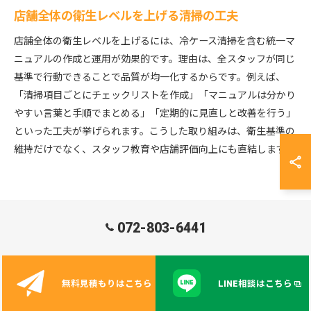
店舗全体の衛生レベルを上げる清掃の工夫
店舗全体の衛生レベルを上げるには、冷ケース清掃を含む統一マ
ニュアルの作成と運用が効果的です。理由は、全スタッフが同じ
基準で行動できることで品質が均一化するからです。例えば、
「清掃項目ごとにチェックリストを作成」「マニュアルは分かり
やすい言葉と手順でまとめる」「定期的に見直しと改善を行う」
といった工夫が挙げられます。こうした取り組みは、衛生基準の
維持だけでなく、スタッフ教育や店舗評価向上にも直結します。
072-803-6441
専門業者によるダクト清掃を拠点とする大阪を中心に近畿エリ
アで行うことによって、快適な空間維持に貢献いたします。施
設の特性や設備の種類に応じた適切な方法で、トラブルの原因
無料見積もりはこちら
LINE相談はこちら
にしっかり働きかけます。