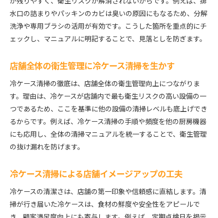
が残りやすく、衛生リスクが解消されないからです。例えば、排
飲食店清掃マニュアル作成時の注意点と工夫
水口の詰まりやパッキンのカビは臭いの原因にもなるため、分解
定期的な清掃マニュアル見直しの重要性
洗浄や専用ブラシの活用が有効です。こうした箇所を重点的にチ
清掃の5原則を活かした冷ケース管理術
ェックし、マニュアルに明記することで、見落としを防ぎます。
冷ケース清掃で守るべき清掃の5原則とは何か
5原則を徹底した冷ケース清掃の実践ポイント
店舗全体の衛生管理に冷ケース清掃を生かす
店舗清掃の基本5手順を冷ケースで応用する方法
冷ケース清掃の徹底は、店舗全体の衛生管理向上につながりま
冷ケース管理に役立つ清掃チェックリスト作成法
す。理由は、冷ケースが店舗内で最も衛生リスクの高い設備の一
飲食店清掃バイトにも伝わる5原則の教え方
つであるため、ここを基準に他の設備の清掃レベルも底上げでき
清掃の原則を守ることで得られる衛生効果
るからです。例えば、冷ケース清掃の手順や頻度を他の厨房機器
スタッフ教育に最適な清掃チェックリスト活用
にも応用し、全体の清掃マニュアルを統一することで、衛生管理
の抜け漏れを防げます。
冷ケース清掃チェックリストの作り方と活用法
スタッフが迷わない清掃チェックリスト導入例
冷ケース清掃による店舗イメージアップの工夫
飲食店掃除チェックシートでミスを防ぐ方法
冷ケースの清潔さは、店舗の第一印象や信頼感に直結します。清
清掃業務の標準化に役立つ冷ケース清掃項目
掃が行き届いた冷ケースは、食材の鮮度や安全性をアピールで
店舗全体で共有できる清掃チェックリスト作成
き、顧客満足度向上にも寄与します。例えば、定期点検日を掲示