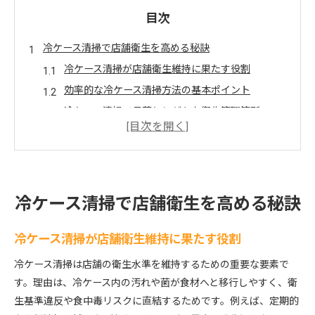
目次
冷ケース清掃で店舗衛生を高める秘訣
冷ケース清掃が店舗衛生維持に果たす役割
効率的な冷ケース清掃方法の基本ポイント
冷ケース清掃で見落としがちな衛生管理箇所
店舗全体の衛生管理に冷ケース清掃を生かす
冷ケース清掃による店舗イメージアップの工夫
清掃基準統一がスタッフ教育に与える効果
衛生管理強化に役立つ冷ケース清掃方法
冷ケース清掃で店舗衛生を高める秘訣
冷ケース清掃を徹底する具体的な手順と注意点
冷ケース清掃が店舗衛生維持に果たす役割
衛生管理強化のための冷ケース清掃頻度の目安
冷ケース清掃に使いやすい飲食店掃除道具の選び
冷ケース清掃は店舗の衛生水準を維持するための重要な要素で
方
す。理由は、冷ケース内の汚れや菌が食材へと移行しやすく、衛
スタッフが理解しやすい冷ケース清掃マニュアル
生基準違反や食中毒リスクに直結するためです。例えば、定期的