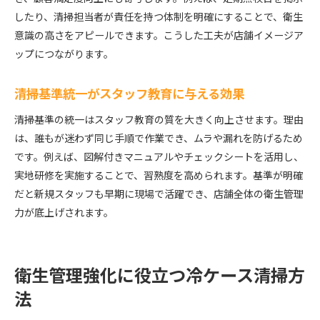
チェックリストを活用したスタッフ教育のポイン
したり、清掃担当者が責任を持つ体制を明確にすることで、衛生
ト
意識の高さをアピールできます。こうした工夫が店舗イメージア
厨房や飲食店で使える清掃マニュアルの工夫
ップにつながります。
厨房や冷ケースに対応した清掃マニュアルの特徴
飲食店掃除マニュアル作り方と現場活用事例
清掃基準統一がスタッフ教育に与える効果
清掃マニュアルに組み込むべき冷ケース清掃項目
清掃基準の統一はスタッフ教育の質を大きく向上させます。理由
飲食店衛生管理とマニュアルの連携強化法
は、誰もが迷わず同じ手順で作業でき、ムラや漏れを防げるため
厨房清掃マニュアルを冷ケース清掃にも応用
です。例えば、図解付きマニュアルやチェックシートを活用し、
スタッフが実践しやすいマニュアル改善ポイント
実地研修を実施することで、習熟度を高められます。基準が明確
だと新規スタッフも早期に現場で活躍でき、店舗全体の衛生管理
誰でも迷わず実践できる冷ケース清掃の極意
力が底上げされます。
冷ケース清掃で失敗しないための注意点
初心者でも簡単にできる冷ケース清掃方法
冷ケース清掃を定着させる習慣化のコツ
衛生管理強化に役立つ冷ケース清掃方
飲食店スタッフが守るべき清掃ルールの基本
法
現場で役立つ冷ケース清掃の実践テクニック