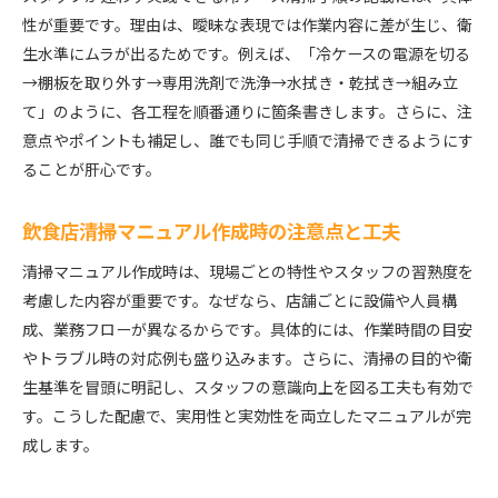
性が重要です。理由は、曖昧な表現では作業内容に差が生じ、衛
生水準にムラが出るためです。例えば、「冷ケースの電源を切る
→棚板を取り外す→専用洗剤で洗浄→水拭き・乾拭き→組み立
て」のように、各工程を順番通りに箇条書きします。さらに、注
意点やポイントも補足し、誰でも同じ手順で清掃できるようにす
ることが肝心です。
飲食店清掃マニュアル作成時の注意点と工夫
清掃マニュアル作成時は、現場ごとの特性やスタッフの習熟度を
考慮した内容が重要です。なぜなら、店舗ごとに設備や人員構
成、業務フローが異なるからです。具体的には、作業時間の目安
やトラブル時の対応例も盛り込みます。さらに、清掃の目的や衛
生基準を冒頭に明記し、スタッフの意識向上を図る工夫も有効で
す。こうした配慮で、実用性と実効性を両立したマニュアルが完
成します。