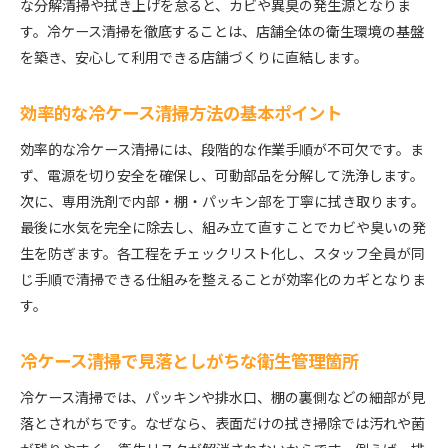
作成術
な分解清掃や拭き上げを怠ると、カビや異臭の発生源となりま
す。冷ケース清掃を徹底することは、店舗全体の衛生環境の基盤
飲食店の衛生基準を満たす冷ケース清掃のコツ
を築き、安心して利用できる店舗づくりに直結します。
厨房にも応用できる冷ケース清掃の実践例
効率的な冷ケース清掃を実現する手順
効率的な冷ケース清掃方法の基本ポイント
冷ケース清掃を効率化する作業準備と流れ
効率的な冷ケース清掃には、段階的な作業手順が不可欠です。ま
冷ケース清掃に欠かせない基本の5手順解説
ず、電源を切り安全を確保し、可動部品を分解して洗浄します。
店舗で実践できる清掃手順のタイムマネジメント
次に、専用洗剤で内部・棚・パッキン部を丁寧に拭き取ります。
冷ケース清掃の効率化とスタッフへの伝え方
最後に水気を完全に除去し、組み立て直すことでカビや臭いの発
飲食店掃除マニュアルを活用した清掃手順例
生を防ぎます。各工程をチェックリスト化し、スタッフ全員が同
清掃負担を減らす冷ケース清掃の工夫
じ手順で清掃できる仕組みを整えることが効率化のカギとなりま
実践しやすい店舗清掃マニュアル作成法
す。
冷ケース清掃マニュアル作成の基本構成とは
冷ケース清掃で見落としがちな衛生管理箇所
店舗全体に浸透する清掃マニュアル作りのコツ
飲食店掃除マニュアルテンプレートの活用法
冷ケース清掃では、パッキンや排水口、棚の裏側などの細部が見
スタッフが迷わない冷ケース清掃手順の書き方
落とされがちです。なぜなら、表面だけの拭き掃除では汚れや菌