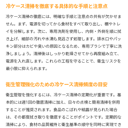
店舗全体の衛生レベルを上げる清掃の工夫
冷ケース清掃を徹底する具体的な手順と注意点
冷ケース清掃の徹底には、明確な手順と注意点の共有が欠かせま
せん。まず、電源を切ってから食材をすべて取り出し、棚やトレ
イを分解します。次に、専用洗剤を使用し、内側・外側を順に拭
き上げ、細部の汚れや水滴も見逃さず処理します。排水口やパッ
キン部分はカビや臭いの原因となるため、専用ブラシで丁寧に洗
浄しましょう。清掃後はしっかり乾燥させてから再度組み立て、
電源を入れ直します。これらの工程を守ることで、衛生リスクを
最小限に抑えられます。
衛生管理強化のための冷ケース清掃頻度の目安
衛生管理を強化するには、冷ケース清掃の定期化が重要です。基
本的には週1回の徹底清掃に加え、日々の点検と簡易清掃を併用
することが推奨されます。食品のこぼれや結露が見られた場合
は、その都度拭き取りを徹底することがポイントです。定期的な
清掃により、食材の品質維持と衛生基準の順守を同時に実現でき