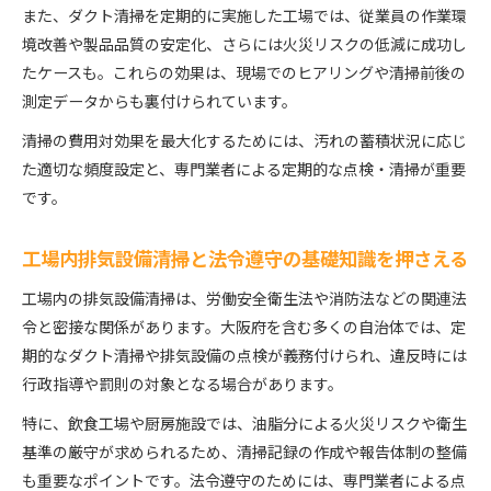
また、ダクト清掃を定期的に実施した工場では、従業員の作業環
境改善や製品品質の安定化、さらには火災リスクの低減に成功し
たケースも。これらの効果は、現場でのヒアリングや清掃前後の
測定データからも裏付けられています。
清掃の費用対効果を最大化するためには、汚れの蓄積状況に応じ
た適切な頻度設定と、専門業者による定期的な点検・清掃が重要
です。
工場内排気設備清掃と法令遵守の基礎知識を押さえる
工場内の排気設備清掃は、労働安全衛生法や消防法などの関連法
令と密接な関係があります。大阪府を含む多くの自治体では、定
期的なダクト清掃や排気設備の点検が義務付けられ、違反時には
行政指導や罰則の対象となる場合があります。
特に、飲食工場や厨房施設では、油脂分による火災リスクや衛生
基準の厳守が求められるため、清掃記録の作成や報告体制の整備
も重要なポイントです。法令遵守のためには、専門業者による点