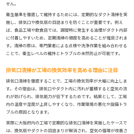
せん。
排気口清掃が従業員の健康維持に与える影響分析
衛生基準を徹底して維持するためには、定期的なダクト清掃を実
換気ダクトの汚れ対策は何から始めるべきか
施し、排気口や換気扇の目詰まりを防ぐことが重要です。例え
工場内排気設備清掃のための初期点検ポイント解
ば、食品工場や飲食店では、調理時に発生する油煙がダクト内部
説
に付着しやすいため、定期清掃の頻度を高めることが推奨されま
排気口清掃を始める前に知るべき汚れの種類と特
す。清掃の際は、専門業者による点検や洗浄作業を組み合わせる
徴
ことで、衛生レベルの維持とトラブルの未然防止が可能です。
換気ダクトの汚れが工場設備に与える影響と対策
法
排気口清掃が工場の換気効率を高める理由に注目
工場内排気設備清掃と自主管理の効果的な併用方
排気口清掃を徹底することで、工場の換気効率が大幅に向上しま
法
す。その理由は、排気口やダクト内に汚れが蓄積すると空気の流
排気口清掃タイミングを見極めるサインの把握方
れが妨げられ、排気能力が低下するためです。結果として、工場
法
内の温度や湿度が上昇しやすくなり、作業環境の悪化や設備トラ
高まる需要に応える工場内排気設備清掃の知識
ブルの原因となります。
工場内排気設備清掃サービスの最新動向を紹介
実際に大阪府内の工場で定期的な排気口清掃を実施したケースで
排気口清掃のプロが語る現場で役立つ知識まとめ
は、換気扇やダクトの目詰まりが解消され、空気の循環が改善さ