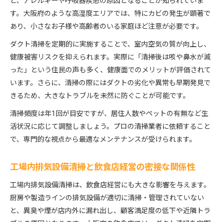
と、アレルギーや呼吸器疾患の原因となることが知られていま
す。大阪府のような高湿度エリアでは、特にカビの発生が顕著で
あり、小さなお子様や高齢者のいる家庭ほど注意が必要です。
ダクト清掃を定期的に実施することで、室内空気の質が向上し、
健康被害リスクを抑えられます。実際に「清掃後は咳や鼻水が減
った」という住民の声も多く、健康面でのメリットが評価されて
います。さらに、清掃の際にはダクトの劣化や異常も早期発見で
きるため、大きなトラブルを未然に防ぐことが可能です。
清掃頻度は年1回が目安ですが、居住人数やペットの有無など生
活状況に応じて調整しましょう。プロの清掃業者に依頼すること
で、専門的な視点から最適なメンテナンスが受けられます。
工場内排気設備清掃と飲食店経営の密接な関係性
工場内排気設備清掃は、飲食店経営にも大きな影響を与えます。
厨房や製造ラインの排気設備が適切に清掃・管理されていない
と、異臭や煙が店内外に漏れ出し、顧客満足度の低下や近隣トラ