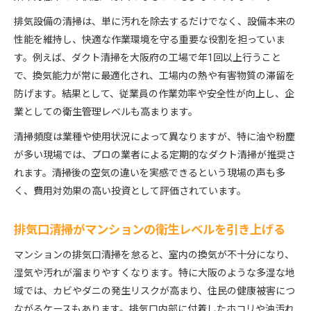
排気設備の清掃は、単に汚れを除去するだけでなく、設備本来の
性能を維持し、快適な作業環境を守る重要な役割を担っていま
す。例えば、ダクト清掃を大阪府の工場で年1回以上行うこと
で、換気能力が常に最適化され、工場内の熱や有害物質の滞留を
防げます。結果として、従業員の作業効率や安全性が向上し、企
業としての衛生管理レベルも高まります。
清掃頻度は業種や使用状況によって異なりますが、特に油や粉塵
が多い現場では、プロの業者による定期的なダクト清掃が推奨さ
れます。清掃後の空気の違いを実感できるという現場の声も多
く、費用対効果の高い投資として評価されています。
排気口清掃がマンションの衛生レベルを引き上げる
マンションの排気口清掃を怠ると、室内の換気が不十分になり、
湿気や汚れが溜まりやすくなります。特に大阪のような多湿な地
域では、カビやダニの発生リスクが高まり、住民の健康被害につ
ながるケースもあります。排気口内部に付着したホコリや油汚れ