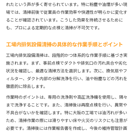
工場内排気設備清掃における安全管理の重要ポイ
れたという声が多く寄せられています。特に粉塵や油煙が多い現
ント
場では、清掃前後で従業員の作業効率や快適性が明らかに変化す
エビデンスに基づく排気口清掃の効果と事例解説
ることが確認されています。こうした効果を持続させるために
も、プロによる定期的な点検と清掃が不可欠です。
工場内排気設備清掃と法令遵守の基礎知識を押さ
える
工場内排気設備清掃の具体的な作業手順とポイント
マンションや飲食店のダクト清掃で得られる効果
工場内排気設備清掃で住環境が快適に変わる理由
工場内排気設備清掃は、段階的かつ体系的な作業手順に基づき実
施されます。まず、事前点検でダクトや排気口の汚れ具合や劣化
排気口清掃がマンションの衛生レベルを引き上げ
状況を確認し、最適な清掃方法を選択します。次に、換気扇やフ
る
ィルター、ダクト内部の分解洗浄を行い、油や粉塵などの汚れを
飲食店の排気設備清掃で臭いと火災リスクを低減
徹底的に除去します。
マンションダクト清掃が健康維持に果たす役割と
は
作業時のポイントは、専用の洗浄剤や高圧洗浄機を使用し、隅々
まで洗浄することです。また、清掃後は再度点検を行い、異常や
工場内排気設備清掃と飲食店経営の密接な関係性
不具合がないかを確認します。特に大阪の工場では油汚れが多い
大阪府特有の排気設備メンテナンス術を徹底解説
ため、清掃作業の際には滑りやすい床や火災のリスクにも注意が
工場内排気設備清掃における大阪府の湿気対策法
必要です。清掃後には作業報告書を作成し、今後の維持管理計画
排気口清掃が粉塵・油汚れ防止に有効な理由