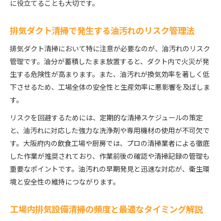
に役立てることも大切です。
大阪府の都市部特有の排気設備清掃の注意点を解
説
排気ダクト清掃で発生する油汚れのリスク管理法
工場内排気設備清掃の現場で多いトラブルと対策
排気ダクト清掃において特に注意が必要なのが、油汚れのリスク
法
管理です。油分が蓄積したまま放置すると、ダクト内で火災が発
定期的な排気口清掃で大阪府の衛生課題を解決
生する危険性が高まります。また、油汚れが換気効率を著しく低
下させるため、工場全体の安全性と生産効率に悪影響を及ぼしま
す。
リスクを回避するためには、定期的な清掃スケジュールの策定
と、油汚れに対応した強力な洗浄剤や専用機材の使用が不可欠で
す。大阪府内の飲食工場や厨房では、プロの清掃業者による徹底
した作業が推奨されており、作業前後の確認や清掃記録の管理も
重要なポイントです。油汚れの早期発見と迅速な対応が、衛生環
境と安全性の維持につながります。
工場内排気設備清掃の頻度と最適なタイミング解説