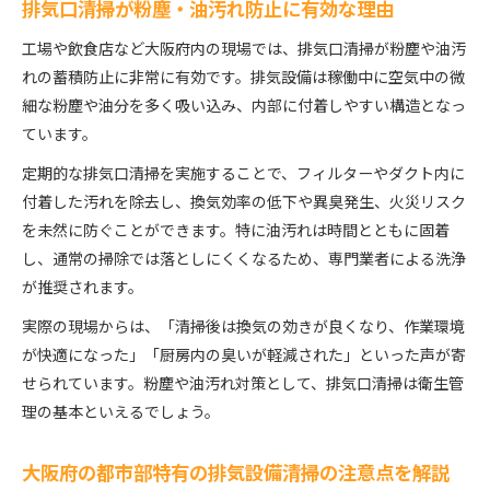
排気口清掃が粉塵・油汚れ防止に有効な理由
工場や飲食店など大阪府内の現場では、排気口清掃が粉塵や油汚
れの蓄積防止に非常に有効です。排気設備は稼働中に空気中の微
細な粉塵や油分を多く吸い込み、内部に付着しやすい構造となっ
ています。
定期的な排気口清掃を実施することで、フィルターやダクト内に
付着した汚れを除去し、換気効率の低下や異臭発生、火災リスク
を未然に防ぐことができます。特に油汚れは時間とともに固着
し、通常の掃除では落としにくくなるため、専門業者による洗浄
が推奨されます。
実際の現場からは、「清掃後は換気の効きが良くなり、作業環境
が快適になった」「厨房内の臭いが軽減された」といった声が寄
せられています。粉塵や油汚れ対策として、排気口清掃は衛生管
理の基本といえるでしょう。
大阪府の都市部特有の排気設備清掃の注意点を解説