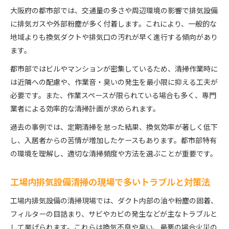
大阪府の都市部では、交通量の多さや周辺環境の影響で排気設備
に排気ガスや外部粉塵が多く付着します。これにより、一般的な
地域よりも換気ダクトや排気口の汚れが早く進行する傾向があり
ます。
都市部ではビルやマンションが密集しているため、清掃作業時に
は近隣への配慮や、作業音・臭いの発生を最小限に抑える工夫が
必要です。また、作業スペースが限られている場合も多く、専門
業者による効率的な清掃計画が求められます。
過去の事例では、定期清掃を怠った結果、換気効率が著しく低下
し、入居者からの苦情が増加したケースもあります。都市部特有
の環境を理解し、適切な清掃頻度や方法を選ぶことが重要です。
工場内排気設備清掃の現場で多いトラブルと対策法
工場内排気設備の清掃現場では、ダクト内部の油や粉塵の固着、
フィルターの目詰まり、サビやカビの発生などが主なトラブルと
して挙げられます。これらは換気不良や臭い、最悪の場合火災の