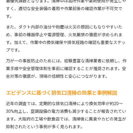
最優先課題となります。清掃中は高所作業や薬剤使用が発生しや
すく、適切な安全装備の着用や作業前後の確認作業が不可欠で
す。
また、ダクト内部の油分や粉塵は火災の原因にもなりやすいた
め、事前の機器停止や電源管理、火気厳禁の徹底が求められま
す。加えて、作業中の換気確保や排気経路の確認も重要なステッ
プです。
万が一の事故防止のためには、経験豊富な清掃業者に依頼し、作
業手順や安全管理体制を事前に確認することが推奨されます。安
全対策の徹底が、現場の信頼性と安心につながります。
エビデンスに基づく排気口清掃の効果と事例解説
近年の調査では、定期的な排気口清掃により換気効率が約20〜
30%向上し、空調設備の電力消費も減少することが報告されてい
ます。大阪府の工場や飲食店では、清掃後に異臭やカビの発生が
抑制されたという事例が多く見られます。