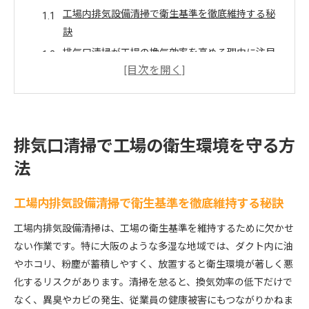
工場内排気設備清掃で衛生基準を徹底維持する秘
訣
排気口清掃が工場の換気効率を高める理由に注目
工場内排気設備清掃の具体的な作業手順とポイン
ト
排気ダクト清掃で発生する油汚れのリスク管理法
工場内排気設備清掃の頻度と最適なタイミング解
排気口清掃で工場の衛生環境を守る方
説
法
工場内排気設備清掃が効率UPに直結する理由
工場内排気設備清掃で作業効率が上がる仕組みと
工場内排気設備清掃で衛生基準を徹底維持する秘訣
は
工場内排気設備清掃は、工場の衛生基準を維持するために欠かせ
排気口清掃による省エネ実現とコスト削減の関係
ない作業です。特に大阪のような多湿な地域では、ダクト内に油
性
やホコリ、粉塵が蓄積しやすく、放置すると衛生環境が著しく悪
定期的な工場内排気設備清掃でダクト寿命を延長
化するリスクがあります。清掃を怠ると、換気効率の低下だけで
作業現場の不快臭改善に工場内排気設備清掃が有
なく、異臭やカビの発生、従業員の健康被害にもつながりかねま
効