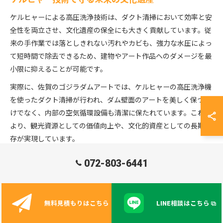
ケルヒャーによる高圧洗浄技術は、ダクト清掃において効率と安
全性を両立させ、文化遺産の保全にも大きく貢献しています。従
来の手作業では落としきれない汚れやカビも、強力な水圧によっ
て短時間で除去できるため、建物やアート作品へのダメージを最
小限に抑えることが可能です。
実際に、佐賀のゴジラダムアートでは、ケルヒャーの高圧洗浄機
を使ったダクト清掃が行われ、ダム壁面のアートを美しく保つだ
けでなく、内部の空気循環設備も清潔に保たれています。これに
より、観光資源としての価値向上や、文化的資産としての長期保
存が実現しています。
ケルヒャー技術を活用する際は、洗浄圧やノズルの選定、作業手
072-803-6441
順の徹底が必要です。設備やアートの素材に合わせた洗浄設定を
行うことで、清掃効果と保全の両立が図れます。技術者による適
切な判断と定期的なメンテナンスが、未来の文化遺産を守るため
無料見積もりはこちら
LINE相談はこちら
の重要なポイントです。