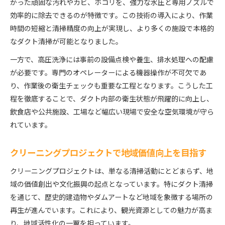
かった頑固な汚れやカビ、ホコリを、強力な水圧と専用ノズルで
関係
効率的に除去できるのが特徴です。この技術の導入により、作業
現場で感じるダクト清掃のやりがいと課題
時間の短縮と清掃精度の向上が実現し、より多くの施設で本格的
感動の瞬間を生むダクト清掃の技術と工夫
なダクト清掃が可能となりました。
ダクト清掃で実感するプロの技術力と情熱
一方で、高圧洗浄には事前の設備点検や養生、排水処理への配慮
クリーニングプロジェクトで磨かれる清掃ノウハ
が必要です。専門のオペレーターによる機器操作が不可欠であ
ウ
り、作業後の衛生チェックも重要な工程となります。こうした工
ケルヒャーの高圧洗浄が可能にする精密な作業
程を徹底することで、ダクト内部の衛生状態が飛躍的に向上し、
ダクト清掃現場の技術革新と感動の体験談
飲食店や公共施設、工場など幅広い現場で安全な空気環境が守ら
れています。
チームで挑むダクト清掃の工夫と成果
ダクト清掃を通じて次世代に美しさを継承
クリーニングプロジェクトで地域価値向上を目指す
ダクト清掃で次世代に伝える美しい景観づくり
クリーニングプロジェクトが果たす教育的役割
クリーニングプロジェクトは、単なる清掃活動にとどまらず、地
域の価値創出や文化振興の起点となっています。特にダクト清掃
地域と協力し美しさを継ぐダクト清掃の実践
を通じて、歴史的建造物やダムアートなど地域を象徴する場所の
ケルヒャー技術で守る未来の文化遺産
再生が進んでいます。これにより、観光資源としての魅力が高ま
ダクト清掃がつなぐ地域の歴史と未来
り、地域活性化の一翼を担っています。