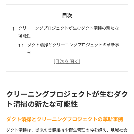
目次
クリーニングプロジェクトが生むダクト清掃の新たな
可能性
ダクト清掃とクリーニングプロジェクトの革新事
例
ケルヒャー技術が切り開くダクト清掃の進化
クリーニングプロジェクトで地域価値向上を目指
す
ダクト清掃の新常識をクリーニングプロジェクト
クリーニングプロジェクトが生むダク
で知る
ト清掃の新たな可能性
地域と連携するダクト清掃のメリットとは
ダクト清掃により広がる地域とアートの融合体験
ダクト清掃とクリーニングプロジェクトの革新事例
ダクト清掃で生まれる地域アートの魅力を解説
ダクト清掃は、従来の美観維持や衛生管理の枠を超え、地域社会
クリーニングプロジェクトとダムアートの関係性