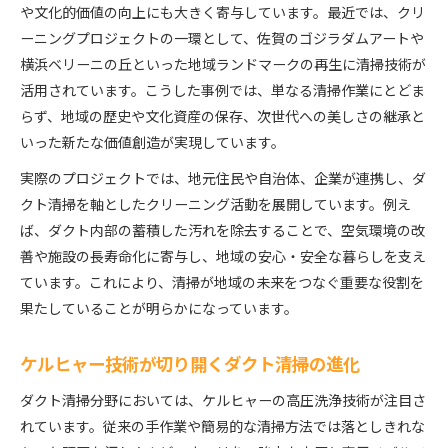
や文化的価値の向上にも大きく寄与しています。最近では、クリ
ダクト清掃が繋ぐ地域文化とアートプロジェクト
ーニングプロジェクトの一環として、佐賀のゴジラダムアートや
ケルヒャーの清掃技術が生み出すアート体験
横浜ベリーニの丘といった地域ランドマークの再生に清掃技術が
地域住民が共感するダクト清掃とアートの融合
活用されています。こうした事例では、単なる清掃作業にとどま
もし地域価値を守りたいならダクト清掃が鍵
らず、地域の歴史や文化資産の保存、次世代への美しさの継承と
地域価値向上のためにダクト清掃が必要な理由
いった新たな価値創造が実現しています。
クリーニングプロジェクトが地域に与える好影響
実際のプロジェクトでは、地元住民や自治体、企業が連携し、ダ
ダクト清掃で築く住民参加型の保全活動
クト清掃を軸としたクリーニング活動を展開しています。例え
ケルヒャー技術が地域価値の持続に貢献
ば、ダクト内部の蓄積した汚れを除去することで、空気環境の改
善や施設の長寿命化に寄与し、地域の安心・安全な暮らしを支え
ダクト清掃を活用した地域資源の守り方
ています。これにより、清掃が地域の未来をつなぐ重要な役割を
注目集まるクリーニングプロジェクトの舞台裏
果たしていることが明らかになっています。
ダクト清掃の現場で活躍するクリーニングプロジ
ェクト
ケルヒャー技術が切り開くダクト清掃の進化
プロジェクト成功の裏側にあるダクト清掃の工夫
ダクト清掃分野においては、ケルヒャーの高圧洗浄技術が注目さ
ケルヒャー技術導入で変わる清掃現場の実態
れています。従来の手作業や簡易的な清掃方法では落としきれな
クリーニングプロジェクトの運営とダクト清掃の