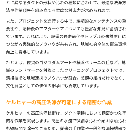
とに異なるダクトの形状や汚れの種類に合わせて、最適な洗浄方
法や作業順序を組み立てる柔軟な対応力が求められます。
また、プロジェクトを進行する中で、定期的なメンテナンスの重
要性や、清掃後のアフターケアについても豊富な知見が蓄積され
ています。これにより、設備の長寿命化やトラブルの未然防止に
つながる実践的なノウハウが共有され、地域社会全体の衛生環境
向上に寄与しています。
たとえば、佐賀のゴジラダムアートや横浜ベリーニの丘など、地
域のランドマークを対象としたクリーニングプロジェクトでは、
清掃技術と地域連携のノウハウが融合。美観の維持だけでなく、
文化資産としての価値の継承にも貢献しています。
ケルヒャーの高圧洗浄が可能にする精密な作業
ケルヒャーの高圧洗浄技術は、ダクト清掃において精密かつ効率
的な作業を実現します。高圧の水流で微細な汚れや頑固な油汚れ
も短時間で除去できるため、従来の手作業や一般的な清掃機器で