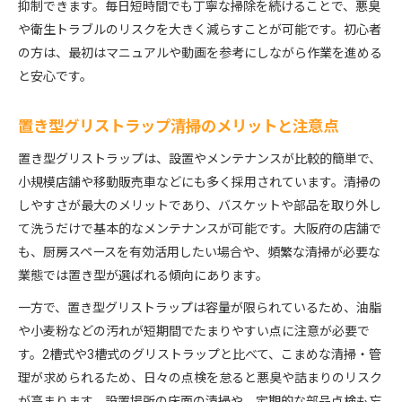
抑制できます。毎日短時間でも丁寧な掃除を続けることで、悪臭
や衛生トラブルのリスクを大きく減らすことが可能です。初心者
の方は、最初はマニュアルや動画を参考にしながら作業を進める
と安心です。
置き型グリストラップ清掃のメリットと注意点
置き型グリストラップは、設置やメンテナンスが比較的簡単で、
小規模店舗や移動販売車などにも多く採用されています。清掃の
しやすさが最大のメリットであり、バスケットや部品を取り外し
て洗うだけで基本的なメンテナンスが可能です。大阪府の店舗で
も、厨房スペースを有効活用したい場合や、頻繁な清掃が必要な
業態では置き型が選ばれる傾向にあります。
一方で、置き型グリストラップは容量が限られているため、油脂
や小麦粉などの汚れが短期間でたまりやすい点に注意が必要で
す。2槽式や3槽式のグリストラップと比べて、こまめな清掃・管
理が求められるため、日々の点検を怠ると悪臭や詰まりのリスク
が高まります。設置場所の床面の清掃や、定期的な部品点検も忘