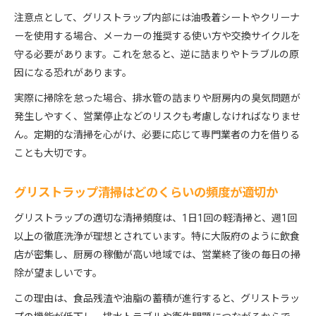
グリストラップ清掃で食中毒リスクを抑えるポイ
注意点として、グリストラップ内部には油吸着シートやクリーナ
ント
ーを使用する場合、メーカーの推奨する使い方や交換サイクルを
グリストラップクリーナー使い方と衛生管理の極
守る必要があります。これを怠ると、逆に詰まりやトラブルの原
意
因になる恐れがあります。
グリストラップ掃除頻度が厨房の安全に直結する
実際に掃除を怠った場合、排水管の詰まりや厨房内の臭気問題が
理由
発生しやすく、営業停止などのリスクも考慮しなければなりませ
オイルトラップ清掃のベストタイミングとは
ん。定期的な清掃を心がけ、必要に応じて専門業者の力を借りる
オイルトラップ清掃の最適なタイミングの見極め
ことも大切です。
方
グリストラップ清掃頻度とオイルトラップ管理の
グリストラップ清掃はどのくらいの頻度が適切か
関係
グリストラップの適切な清掃頻度は、1日1回の軽清掃と、週1回
排水トラブルを防ぐオイルトラップ掃除のコツ
以上の徹底洗浄が理想とされています。特に大阪府のように飲食
グリストラップとオイルトラップ清掃を連動させ
店が密集し、厨房の稼働が高い地域では、営業終了後の毎日の掃
る
除が望ましいです。
オイルトラップ清掃の頻度を決めるポイント
この理由は、食品残渣や油脂の蓄積が進行すると、グリストラッ
小麦粉が多い業態での清掃頻度の工夫方法