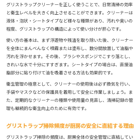
グリストラップクリーナーを正しく使うことで、日常清掃の効率
と衛生レベルを大きく向上させることができます。クリーナーは
液体・泡状・シートタイプなど様々な種類があり、汚れや臭いの
程度、グリストラップの構造によって使い分けが肝心です。
使い方の基本は、まず浮遊物や残渣を取り除いた後、クリーナー
を全体にまんべんなく噴霧または塗布し、数分間放置して油脂や
汚れを浮かせます。その後、ブラシやスポンジでこすり落とし、
きれいな水で十分にすすぎます。シートタイプの場合は、直接油
脂部分に貼り付けて油を吸着させる方法も効果的です。
衛生管理の極意として、クリーナーの使用後は必ず換気を行い、
手袋やマスクなどの保護具を着用して安全に作業しましょう。ま
た、定期的なクリーナーの種類や使用量の見直し、清掃記録の管
理も継続的な衛生向上のために有効です。
グリストラップ掃除頻度が厨房の安全に直結する理由
グリストラップ掃除の頻度は、厨房全体の安全管理に直結してい