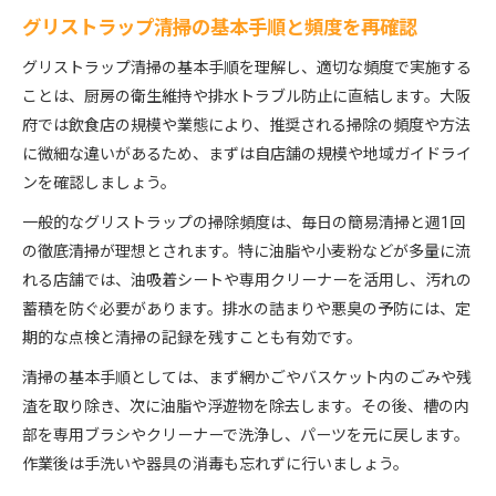
グリストラップ清掃の基本手順と頻度を再確認
グリストラップ清掃の基本手順を理解し、適切な頻度で実施する
ことは、厨房の衛生維持や排水トラブル防止に直結します。大阪
府では飲食店の規模や業態により、推奨される掃除の頻度や方法
に微細な違いがあるため、まずは自店舗の規模や地域ガイドライ
ンを確認しましょう。
一般的なグリストラップの掃除頻度は、毎日の簡易清掃と週1回
の徹底清掃が理想とされます。特に油脂や小麦粉などが多量に流
れる店舗では、油吸着シートや専用クリーナーを活用し、汚れの
蓄積を防ぐ必要があります。排水の詰まりや悪臭の予防には、定
期的な点検と清掃の記録を残すことも有効です。
清掃の基本手順としては、まず網かごやバスケット内のごみや残
渣を取り除き、次に油脂や浮遊物を除去します。その後、槽の内
部を専用ブラシやクリーナーで洗浄し、パーツを元に戻します。
作業後は手洗いや器具の消毒も忘れずに行いましょう。