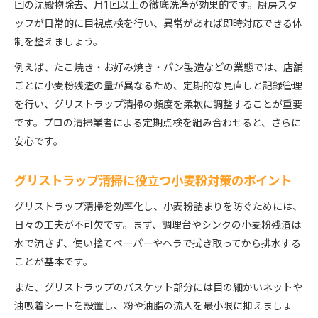
回の沈殿物除去、月1回以上の徹底洗浄が効果的です。厨房スタ
ッフが日常的に目視点検を行い、異常があれば即時対応できる体
制を整えましょう。
例えば、たこ焼き・お好み焼き・パン製造などの業態では、店舗
ごとに小麦粉残渣の量が異なるため、定期的な見直しと記録管理
を行い、グリストラップ清掃の頻度を柔軟に調整することが重要
です。プロの清掃業者による定期点検を組み合わせると、さらに
安心です。
グリストラップ清掃に役立つ小麦粉対策のポイント
グリストラップ清掃を効率化し、小麦粉詰まりを防ぐためには、
日々の工夫が不可欠です。まず、調理台やシンクの小麦粉残渣は
水で流さず、使い捨てペーパーやヘラで拭き取ってから排水する
ことが基本です。
また、グリストラップのバスケット部分には目の細かいネットや
油吸着シートを設置し、粉や油脂の流入を最小限に抑えましょ