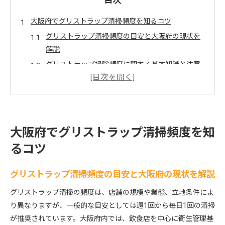
目次
大阪府でグリストラップ清掃頻度を知るコツ
グリストラップ清掃頻度の目安と大阪府の現状を
解説
グリストラップ掃除頻度に関する基本知識と注意
点
グリストラップ清掃はどのくらいの頻度が適切か
大阪府のガイドラインに沿った清掃スケジュール
の立て方
大阪府でグリストラップ清掃頻度を知
業態別グリストラップ清掃頻度の考え方と実践例
るコツ
グリストラップ清掃なら適切な頻度設定が鍵
グリストラップ清掃は頻度の設定が衛生管理の基
グリストラップ清掃頻度の目安と大阪府の現状を解説
本
グリストラップ清掃の頻度は、店舗の規模や業態、立地条件によ
グリストラップ掃除頻度の決め方と業態別ポイン
り異なりますが、一般的な目安としては週1回から毎日1回の清掃
ト
が推奨されています。大阪府内では、飲食店を中心に衛生管理基
定期的なグリストラップ清掃が厨房トラブルを防