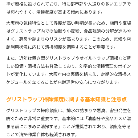
準が厳格に設けられており、特に都市部や人通りの多いエリアで
ぐ
は汚れやすく、清掃頻度が高まる傾向にあります。
清掃頻度を見極めてグリストラップを快適に保つ
大阪府の気候特性として湿度が高い時期が長いため、梅雨や夏場
方法
はグリストラップ内での油脂や小麦粉、食品残渣の分解が進みや
グリストラップ清掃頻度が変わる理由と見直しの
すく、悪臭や詰まりのリスクが高まります。このため、気候や店
重要性
舗利用状況に応じて清掃頻度を調整することが重要です。
日常管理で見逃せないグリストラップ掃除術
また、近年は置き型グリストラップやオイルトラップ清掃など新
グリストラップ清掃を日常管理に組み込むコツ
しい設備・清掃方法も普及しており、効率的な清掃管理のポイン
毎日のグリストラップ掃除で悪臭を未然に防ぐ方
トが変化しています。大阪府内の実情を踏まえ、定期的な清掃ス
法
ケジュールを立てることが店舗運営の安心につながります。
置き型グリストラップ清掃のメリットと注意点
小麦粉や油脂対策に役立つ掃除術を徹底解説
グリストラップ掃除頻度に関する基本知識と注意点
グリストラップ油吸着シートの活用で効率アップ
グリストラップの掃除頻度は、排水の詰まりや悪臭、害虫発生を
厨房衛生を守るグリストラップ清掃の基本
防ぐために非常に重要です。基本的には「油脂分や食品カスが溜
グリストラップ清掃の基本手順と頻度を再確認
まる前にこまめに清掃する」ことが推奨されており、頻度を守る
厨房衛生向上に役立つグリストラップ掃除方法
ことで清掃作業自体も軽減されます。