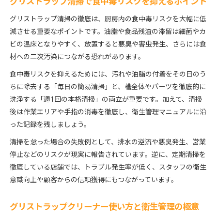
グリストラップ清掃で食中毒リスクを抑えるポイント
グリストラップ清掃の徹底は、厨房内の食中毒リスクを大幅に低
減させる重要なポイントです。油脂や食品残渣の滞留は細菌やカ
ビの温床となりやすく、放置すると悪臭や害虫発生、さらには食
材への二次汚染につながる恐れがあります。
食中毒リスクを抑えるためには、汚れや油脂の付着をその日のう
ちに除去する「毎日の簡易清掃」と、槽全体やパーツを徹底的に
洗浄する「週1回の本格清掃」の両立が重要です。加えて、清掃
後は作業エリアや手指の消毒を徹底し、衛生管理マニュアルに沿
った記録を残しましょう。
清掃を怠った場合の失敗例として、排水の逆流や悪臭発生、営業
停止などのリスクが現実に報告されています。逆に、定期清掃を
徹底している店舗では、トラブル発生率が低く、スタッフの衛生
意識向上や顧客からの信頼獲得にもつながっています。
グリストラップクリーナー使い方と衛生管理の極意