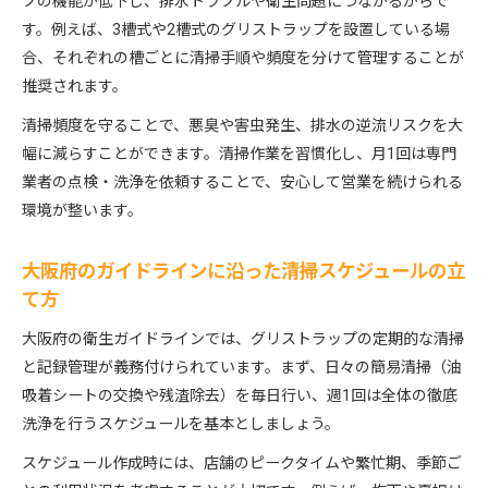
プの機能が低下し、排水トラブルや衛生問題につながるからで
グリストラップ清掃で小麦粉による詰まりを防ぐ
す。例えば、3槽式や2槽式のグリストラップを設置している場
小麦粉多用業態のグリストラップ掃除頻度設定法
合、それぞれの槽ごとに清掃手順や頻度を分けて管理することが
グリストラップ清掃に役立つ小麦粉対策のポイン
推奨されます。
ト
清掃頻度を守ることで、悪臭や害虫発生、排水の逆流リスクを大
グリストラップ3槽式・2槽式の特長と清掃頻度
幅に減らすことができます。清掃作業を習慣化し、月1回は専門
小麦粉残渣が多い厨房での掃除術と注意事項
業者の点検・洗浄を依頼することで、安心して営業を続けられる
環境が整います。
大阪府のガイドラインに沿った清掃スケジュールの立
て方
大阪府の衛生ガイドラインでは、グリストラップの定期的な清掃
と記録管理が義務付けられています。まず、日々の簡易清掃（油
吸着シートの交換や残渣除去）を毎日行い、週1回は全体の徹底
洗浄を行うスケジュールを基本としましょう。
スケジュール作成時には、店舗のピークタイムや繁忙期、季節ご