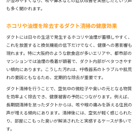
が澄みやすくなり、咳や鼻水などの症状改善を実感したという声
も多く聞かれます。
ホコリや油煙を除去するダクト清掃の健康効果
ダクトには日々の生活で発生するホコリや油煙が蓄積しやすく、
これを放置すると換気機能の低下だけでなく、健康への悪影響も
現れます。特に大阪府のような飲食店が多いエリアや、都市部の
マンションでは油煙の吸着が顕著で、ダクト内部がベタつきやす
い傾向にあります。こうした汚れは、呼吸器系のトラブルや肌荒
れの要因ともなるため、定期的な除去が重要です。
ダクト清掃を行うことで、空気中の微粒子や臭いの元となる物質
を効率よく除去でき、健康被害の予防につながります。例えば、
長期間清掃を怠ったダクトからは、咳や喉の痛みを訴える住民の
声が増える傾向にあります。清掃後には、空気が軽く感じられた
り、部屋にこもった臭いが解消されたと実感するケースが多いで
す。