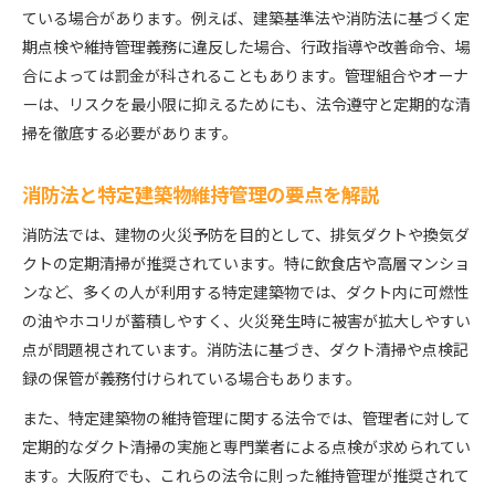
ている場合があります。例えば、建築基準法や消防法に基づく定
期点検や維持管理義務に違反した場合、行政指導や改善命令、場
合によっては罰金が科されることもあります。管理組合やオーナ
ーは、リスクを最小限に抑えるためにも、法令遵守と定期的な清
掃を徹底する必要があります。
消防法と特定建築物維持管理の要点を解説
消防法では、建物の火災予防を目的として、排気ダクトや換気ダ
クトの定期清掃が推奨されています。特に飲食店や高層マンショ
ンなど、多くの人が利用する特定建築物では、ダクト内に可燃性
の油やホコリが蓄積しやすく、火災発生時に被害が拡大しやすい
点が問題視されています。消防法に基づき、ダクト清掃や点検記
録の保管が義務付けられている場合もあります。
また、特定建築物の維持管理に関する法令では、管理者に対して
定期的なダクト清掃の実施と専門業者による点検が求められてい
ます。大阪府でも、これらの法令に則った維持管理が推奨されて