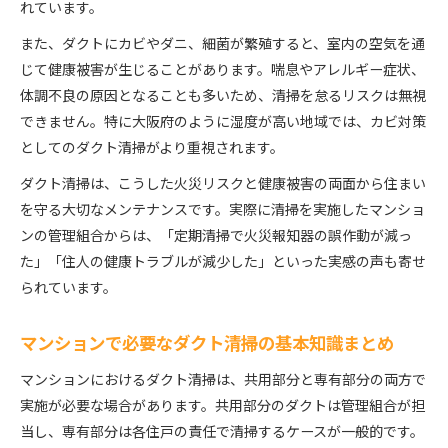
れています。
大阪府で失敗しないダクト清掃計画の立て方
また、ダクトにカビやダニ、細菌が繁殖すると、室内の空気を通
ダクト清掃計画を立てる際のポイントを徹底解説
じて健康被害が生じることがあります。喘息やアレルギー症状、
ダクト清掃料金相場と見積もり依頼時の注意点
体調不良の原因となることも多いため、清掃を怠るリスクは無視
信頼できる業者選びで安心のダクト清掃を実現
できません。特に大阪府のように湿度が高い地域では、カビ対策
点検記録の管理が重要なダクト清掃計画の進め方
としてのダクト清掃がより重視されます。
暮らしを守るためのダクト清掃スケジュール例
ダクト清掃は、こうした火災リスクと健康被害の両面から住まい
を守る大切なメンテナンスです。実際に清掃を実施したマンショ
ンの管理組合からは、「定期清掃で火災報知器の誤作動が減っ
た」「住人の健康トラブルが減少した」といった実感の声も寄せ
られています。
マンションで必要なダクト清掃の基本知識まとめ
マンションにおけるダクト清掃は、共用部分と専有部分の両方で
実施が必要な場合があります。共用部分のダクトは管理組合が担
当し、専有部分は各住戸の責任で清掃するケースが一般的です。