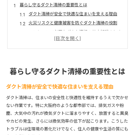
暮らし守るダクト清掃の重要性とは
ダクト清掃が安全で快適な住まいを支える理由
火災リスクと健康被害を防ぐダクト清掃の役割
マンションで必要なダクト清掃の基本知識まとめ
ダクト清掃の必要性と法的義務のポイント解説
換気効率を高めるダクト清掃の重要な効果
快適生活へ導く大阪府のダクト清掃実践法
大阪府で実践できる効果的なダクト清掃の流れ
暮らし守るダクト清掃の重要性とは
ダクト清掃で快適な生活空間を維持するコツ
ダクト清掃が安全で快適な住まいを支える理由
空調ダクト清掃料金の目安と選び方ポイント
マンションでダクト清掃を成功させる実践手順
ダクト清掃は、住まいの安全性と快適性を維持するうえで欠かせ
ダクト清掃の頻度と生活スタイル別のポイント
ない作業です。特に大阪府のような都市部では、排気ガスや粉
塵、大気中の汚れが換気ダクトに溜まりやすく、放置すると異臭
ダクト清掃が健康リスクを減らす理由解説
やカビの発生、さらには換気効率の低下が起こります。こうした
ダクト清掃でカビやアレルギー対策を徹底する
トラブルは住環境の悪化だけでなく、住人の健康や生活の質にも
ホコリや油煙を除去するダクト清掃の健康効果