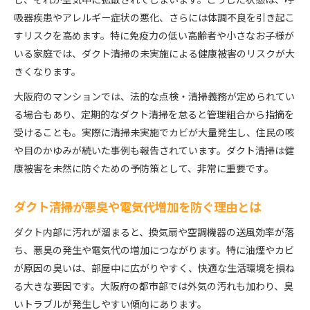
し、それが空気中に拡散されてしまいます。こうした状態は、呼
吸器疾患やアレルギー症状の悪化、さらには体調不良を引き起こ
すリスクを高めます。特に免疫力の低い高齢者や小さなお子様が
いる家庭では、ダクト清掃の未実施による健康被害のリスクが大
きくなります。
大阪府のマンションでは、法的な点検・清掃義務が定められてい
る場合もあり、定期的なダクト清掃を怠ると管理組合から指摘を
受けることも。実際に清掃未実施でカビが大量発生し、住民の咳
や目のかゆみが続いた事例も報告されています。ダクト清掃は健
康被害を未然に防ぐための予防策として、非常に重要です。
ダクト清掃が悪臭や電気代増加を防ぐ理由とは
ダクト内部に汚れが溜まると、換気扇や空調機器の送風効率が落
ち、悪臭の発生や電気代の増加につながります。特に油煙やカビ
が原因の臭いは、部屋中に広がりやすく、快適な生活環境を損ね
る大きな要因です。大阪府の都市部では外気の汚れも加わり、臭
いトラブルが発生しやすい傾向にあります。