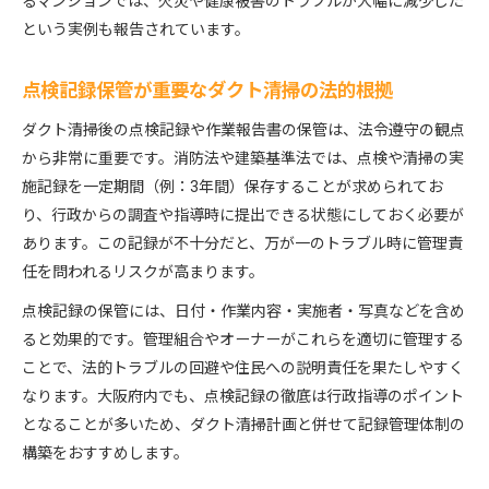
るマンションでは、火災や健康被害のトラブルが大幅に減少した
という実例も報告されています。
点検記録保管が重要なダクト清掃の法的根拠
ダクト清掃後の点検記録や作業報告書の保管は、法令遵守の観点
から非常に重要です。消防法や建築基準法では、点検や清掃の実
施記録を一定期間（例：3年間）保存することが求められてお
り、行政からの調査や指導時に提出できる状態にしておく必要が
あります。この記録が不十分だと、万が一のトラブル時に管理責
任を問われるリスクが高まります。
点検記録の保管には、日付・作業内容・実施者・写真などを含め
ると効果的です。管理組合やオーナーがこれらを適切に管理する
ことで、法的トラブルの回避や住民への説明責任を果たしやすく
なります。大阪府内でも、点検記録の徹底は行政指導のポイント
となることが多いため、ダクト清掃計画と併せて記録管理体制の
構築をおすすめします。