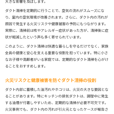
大きな影響を及ぼします。
ダクト清掃で換気効率と空気の質を向上させる
ダクト清掃を定期的に行うことで、空気の流れがスムーズにな
ダクト清掃の未実施がもたらす健康被害を防ぐ
り、室内の空気環境が改善されます。さらに、ダクト内の汚れが
ダクト清掃が悪臭や電気代増加を防ぐ理由とは
原因で発生する火災リスクや健康被害の予防にもつながります。
法的視点で考える大阪府のダクト清掃
実際に、清掃前は咳やアレルギー症状があった方が、清掃後に症
ダクト清掃の法的義務と大阪府のガイドライン
状が軽減したという声も多く寄せられています。
ダクト清掃未実施によるリスクと罰則の基礎知識
このように、ダクト清掃は快適な暮らしを守るだけでなく、家族
消防法と特定建築物維持管理の要点を解説
全員の健康と安心を支える重要な役割を担っています。特に小さ
ダクト清掃の法的ポイントと管理組合の対応策
なお子様や高齢者がいる家庭では、定期的なダクト清掃を心がけ
点検記録保管が重要なダクト清掃の法的根拠
ることをおすすめします。
マンションの安心維持に必要なダクト清掃頻度
火災リスクと健康被害を防ぐダクト清掃の役割
ダクト清掃は何年ごとが適切か実例で解説
マンション居住者が知るべきダクト清掃の目安
ダクト内部に蓄積した油汚れやホコリは、火災の大きな要因とな
ることがあります。特にキッチンの排気ダクトは、調理中に発生
生活スタイル別ダクト清掃の最適な頻度とは
する油煙が付着しやすいため、定期的な清掃が必要不可欠です。
建物の築年数別にみるダクト清掃頻度の考え方
火災事例でも、ダクト内の汚れが引火元となったケースが報告さ
大規模修繕と連動したダクト清掃計画の立て方