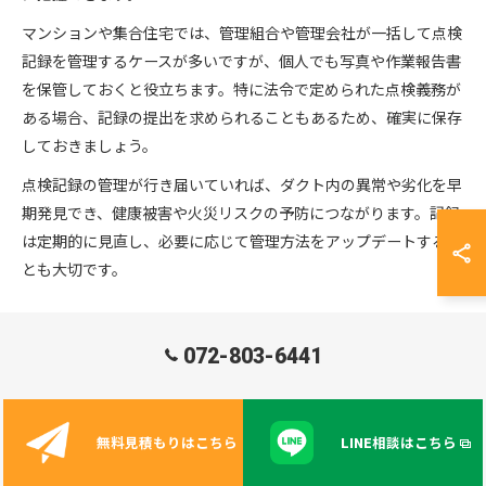
マンションや集合住宅では、管理組合や管理会社が一括して点検
記録を管理するケースが多いですが、個人でも写真や作業報告書
を保管しておくと役立ちます。特に法令で定められた点検義務が
ある場合、記録の提出を求められることもあるため、確実に保存
しておきましょう。
点検記録の管理が行き届いていれば、ダクト内の異常や劣化を早
期発見でき、健康被害や火災リスクの予防につながります。記録
は定期的に見直し、必要に応じて管理方法をアップデートするこ
とも大切です。
暮らしを守るためのダクト清掃スケジュール例
072-803-6441
大阪府で安心して暮らすためには、定期的なダクト清掃スケジュ
ールを立てることがポイントです。一般的には、家庭用の排気ダ
クトは2〜3年に一度、共用部や飲食店など油煙が多い場所は1年
無料見積もりはこちら
LINE相談はこちら
に一度の清掃が推奨されます。