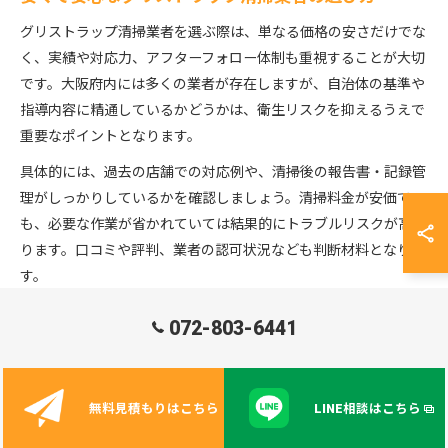
グリストラップ清掃業者を選ぶ際は、単なる価格の安さだけでな
く、実績や対応力、アフターフォロー体制も重視することが大切
です。大阪府内には多くの業者が存在しますが、自治体の基準や
指導内容に精通しているかどうかは、衛生リスクを抑えるうえで
重要なポイントとなります。
具体的には、過去の店舗での対応例や、清掃後の報告書・記録管
理がしっかりしているかを確認しましょう。清掃料金が安価で
も、必要な作業が省かれていては結果的にトラブルリスクが高ま
ります。口コミや評判、業者の認可状況なども判断材料となりま
す。
また、突発的なトラブル時の対応力や、定期清掃以外のスポット
072-803-6441
対応が可能かもチェックポイントです。衛生管理基準を守りつつ
コストを抑えるためには、信頼できる業者との長期的なパートナ
ーシップが効果的です。
無料見積もりはこちら
LINE相談はこちら
頻度管理でグリストラップ清掃コスト削減を実現