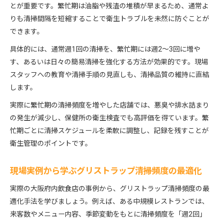
とが重要です。繁忙期は油脂や残渣の堆積が早まるため、通常よ
りも清掃間隔を短縮することで衛生トラブルを未然に防ぐことが
できます。
具体的には、通常週1回の清掃を、繁忙期には週2～3回に増や
す、あるいは日々の簡易清掃を強化する方法が効果的です。現場
スタッフへの教育や清掃手順の見直しも、清掃品質の維持に直結
します。
実際に繁忙期の清掃頻度を増やした店舗では、悪臭や排水詰まり
の発生が減少し、保健所の衛生検査でも高評価を得ています。繁
忙期ごとに清掃スケジュールを柔軟に調整し、記録を残すことが
衛生管理のポイントです。
現場実例から学ぶグリストラップ清掃頻度の最適化
実際の大阪府内飲食店の事例から、グリストラップ清掃頻度の最
適化手法を学びましょう。例えば、ある中規模レストランでは、
来客数やメニュー内容、季節変動をもとに清掃頻度を「週2回」