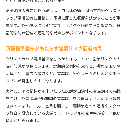
有無が確認されることもあります。
清掃頻度の設定に迷う場合は、自治体の衛生担当窓口やグリスト
ラップ清掃業者に相談し、現場に即した頻度を決定することが重
要です。条例違反による営業停止リスクを回避するためにも、日
常的な記録管理と定期的な見直しがポイントとなります。
清掃基準遵守がもたらす営業リスク回避効果
グリストラップ清掃基準をしっかり守ることで、営業リスクの大
幅な低減が期待できます。定期的な清掃を怠ると、排水詰まりや
悪臭発生、害虫の繁殖など、営業停止やクレームの原因となるト
ラブルが発生しやすくなります。
実際に、清掃記録が不十分だった店舗が自治体の衛生調査で指摘
を受け、改善指導や短期間の営業停止を余儀なくされた例も報告
されています。一方、基準を順守し、清掃業者との連携やスタッ
フ教育を徹底している店舗では、トラブルの発生率が著しく低い
傾向が見られます。