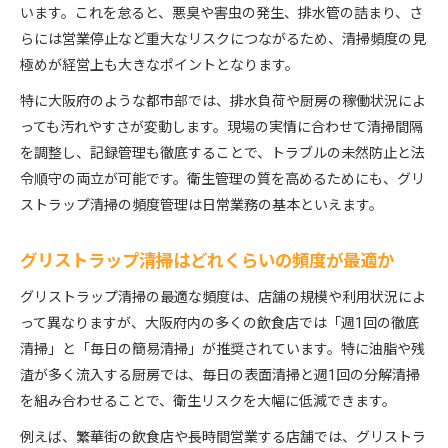
大阪府のグリストラップ清掃基準と守るべき頻度
います。これを怠ると、悪臭や害虫の発生、排水管の詰まり、さ
らには営業停止など重大なリスクにつながるため、清掃頻度の見
自治体指導に沿ったグリストラップ清掃の流れ
極めが経営上も大きなポイントとなります。
グリストラップ清掃頻度と大阪府の条例の考え方
清掃基準遵守がもたらす営業リスク回避効果
特に大阪府のような都市部では、排水負荷や厨房の稼働状況によ
っても汚れやすさが変動します。現場の実情に合わせて清掃間隔
大阪府で求められるグリストラップ清掃方法とは
を調整し、記録管理も徹底することで、トラブルの未然防止と法
頻度設定で変わる清掃トラブル防止の実際
令順守の両立が可能です。衛生管理の質を高めるためにも、グリ
グリストラップ清掃頻度で防ぐ詰まりや悪臭の原
ストラップ清掃の頻度管理は日常業務の基本といえます。
因
トラブルを減らすためのグリストラップ清掃頻度
グリストラップ清掃はどれくらいの頻度が最適か
頻度調整で変わるグリストラップの衛生リスク
グリストラップ清掃の最適な頻度は、店舗の規模や利用状況によ
グリストラップ清掃不足による営業停止のリスク
って異なりますが、大阪府内の多くの飲食店では「週1回の徹底
定期的な清掃でグリストラップトラブルを防ぐ方
清掃」と「毎日の簡易清掃」が推奨されています。特に油脂や残
法
渣が多く流入する厨房では、毎日の表面清掃と週1回の分解清掃
現場ごとに異なるグリストラップ清掃の最適解
を組み合わせることで、衛生リスクを大幅に低減できます。
現場状況に合わせたグリストラップ清掃頻度の決
例えば、繁華街の飲食店や長時間営業する店舗では、グリストラ