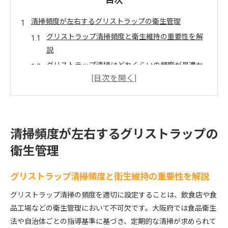
目次
清掃頻度が左右するグリストラップの衛生管理
グリストラップ清掃頻度と衛生維持の重要性を解
説
グリストラップ清掃はどれくらいの頻度が最適か
法律とグリストラップ清掃頻度の関係を押さえる
清掃頻度が生むグリストラップの衛生リスク対策
グリストラップ清掃の基準と実践例を知る意味
効率的なグリストラップ清掃を実現するコツ
清掃頻度が左右するグリストラップの
グリストラップ清掃を効率化する手順と頻度管理
衛生管理
清掃道具選びで変わるグリストラップ清掃効率
頻度に合わせたグリストラップ清掃の分担方法
グリストラップ清掃頻度と衛生維持の重要性を解説
グリストラップ清掃の業者活用と頻度調整術
グリストラップ清掃の頻度を適切に設定することは、飲食店や食
清掃記録で見えるグリストラップ頻度の最適化
品工場などの衛生管理において不可欠です。大阪府では食品衛生
大阪府での清掃基準とグリストラップ管理法
法や自治体ごとの指導基準に基づき、定期的な清掃が求められて