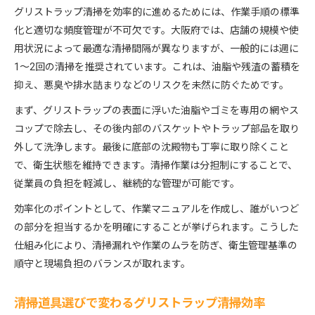
グリストラップ清掃を効率的に進めるためには、作業手順の標準
化と適切な頻度管理が不可欠です。大阪府では、店舗の規模や使
用状況によって最適な清掃間隔が異なりますが、一般的には週に
1～2回の清掃を推奨されています。これは、油脂や残渣の蓄積を
抑え、悪臭や排水詰まりなどのリスクを未然に防ぐためです。
まず、グリストラップの表面に浮いた油脂やゴミを専用の網やス
コップで除去し、その後内部のバスケットやトラップ部品を取り
外して洗浄します。最後に底部の沈殿物も丁寧に取り除くこと
で、衛生状態を維持できます。清掃作業は分担制にすることで、
従業員の負担を軽減し、継続的な管理が可能です。
効率化のポイントとして、作業マニュアルを作成し、誰がいつど
の部分を担当するかを明確にすることが挙げられます。こうした
仕組み化により、清掃漏れや作業のムラを防ぎ、衛生管理基準の
順守と現場負担のバランスが取れます。
清掃道具選びで変わるグリストラップ清掃効率