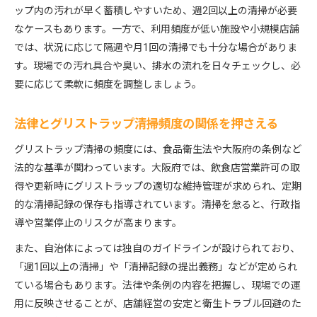
め方
ップ内の汚れが早く蓄積しやすいため、週2回以上の清掃が必要
グリストラップ清掃は店舗ごとに適した頻度が必
なケースもあります。一方で、利用頻度が低い施設や小規模店舗
要
では、状況に応じて隔週や月1回の清掃でも十分な場合がありま
設備状態で変わるグリストラップ清掃のコツとは
す。現場での汚れ具合や臭い、排水の流れを日々チェックし、必
繁忙期に合わせたグリストラップ清掃頻度の調整
要に応じて柔軟に頻度を調整しましょう。
現場実例から学ぶグリストラップ清掃頻度の最適
化
法律とグリストラップ清掃頻度の関係を押さえる
コストとリスクを抑える頻度管理のポイント
グリストラップ清掃の頻度には、食品衛生法や大阪府の条例など
グリストラップ清掃費用を抑える頻度の見直し方
法的な基準が関わっています。大阪府では、飲食店営業許可の取
業者選定とグリストラップ清掃頻度のコツ
得や更新時にグリストラップの適切な維持管理が求められ、定期
的な清掃記録の保存も指導されています。清掃を怠ると、行政指
安くて安心なグリストラップ清掃業者の選び方
導や営業停止のリスクが高まります。
頻度管理でグリストラップ清掃コスト削減を実現
また、自治体によっては独自のガイドラインが設けられており、
清掃頻度と業者利用でバランスよい衛生管理
「週1回以上の清掃」や「清掃記録の提出義務」などが定められ
ている場合もあります。法律や条例の内容を把握し、現場での運
用に反映させることが、店舗経営の安定と衛生トラブル回避のた