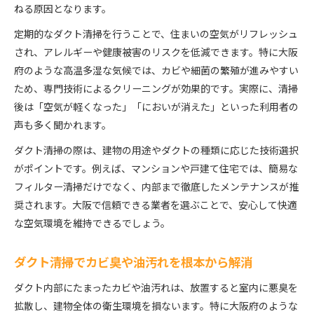
ねる原因となります。
ダクト清掃で室内のカビ臭や湿気を抑える方法
清潔な空間維持には定期的なダクト清掃が重要
定期的なダクト清掃を行うことで、住まいの空気がリフレッシュ
され、アレルギーや健康被害のリスクを低減できます。特に大阪
ダクト清掃のプロがすすめる定期メンテナンス
府のような高温多湿な気候では、カビや細菌の繁殖が進みやすい
ダクト清掃を検討するなら知っておきたい相場事情
ため、専門技術によるクリーニングが効果的です。実際に、清掃
ダクト清掃の相場を知り予算計画を立てるコツ
後は「空気が軽くなった」「においが消えた」といった利用者の
マンション換気ダクト清掃料金の目安と注意点
声も多く聞かれます。
ダクト清掃にかかる費用とサービス内容の違い
ダクト清掃の際は、建物の用途やダクトの種類に応じた技術選択
大阪のダクト清掃で追加費用を抑えるポイント
がポイントです。例えば、マンションや戸建て住宅では、簡易な
換気ダクト清掃の見積もり前に確認すべき事項
フィルター清掃だけでなく、内部まで徹底したメンテナンスが推
マンションでのダクト清掃頻度や判断基準を解説
奨されます。大阪で信頼できる業者を選ぶことで、安心して快適
マンションのダクト清掃は何年に一度が適切か
な空気環境を維持できるでしょう。
暮らし方や築年数で異なるダクト清掃の目安
ダクト清掃でカビ臭や油汚れを根本から解消
ダクト清掃の必要性を見極めるチェックポイント
マンション換気ダクトの掃除タイミングとは
ダクト内部にたまったカビや油汚れは、放置すると室内に悪臭を
拡散し、建物全体の衛生環境を損ないます。特に大阪府のような
ダクト清掃の判断基準と適切な頻度について解説