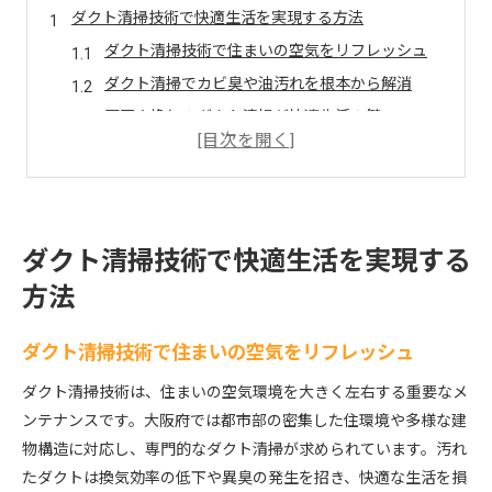
ダクト清掃技術で快適生活を実現する方法
ダクト清掃技術で住まいの空気をリフレッシュ
ダクト清掃でカビ臭や油汚れを根本から解消
厨房や換気のダクト清掃が快適生活の鍵
大阪のダクト清掃技術が守る健康的な暮らし
ダクト清掃による換気効率アップの実感とは
大阪府におけるダクト清掃の重要性と効果
大阪で注目されるダクト清掃の健康効果とは
ダクト清掃技術で快適生活を実現する
ダクト清掃技術で空気環境の質を大幅改善
方法
ダクト清掃は設備劣化防止と安全性向上に必須
大阪府の住まいに必要なダクト清掃の理由
ダクト清掃技術で住まいの空気をリフレッシュ
換気ダクト清掃による快適な室内環境の実現
ダクト清掃技術は、住まいの空気環境を大きく左右する重要なメ
清潔な空気環境には定期的なダクト清掃を
ンテナンスです。大阪府では都市部の密集した住環境や多様な建
ダクト清掃の頻度が空気環境に与える影響
物構造に対応し、専門的なダクト清掃が求められています。汚れ
たダクトは換気効率の低下や異臭の発生を招き、快適な生活を損
マンション換気ダクト清掃の最適な時期とは