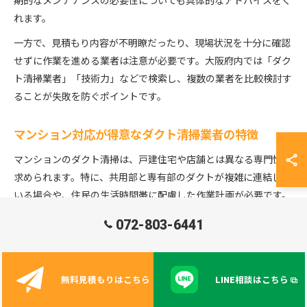
期的なメンテナンスの必要性についても具体的なアドバイスをく
れます。
一方で、見積もり内容が不明瞭だったり、現場状況を十分に確認
せずに作業を進める業者は注意が必要です。大阪府内では「ダク
ト清掃業者」「技術力」などで検索し、複数の業者を比較検討す
ることが失敗を防ぐポイントです。
マンション対応が得意なダクト清掃業者の特徴
マンションのダクト清掃は、戸建住宅や店舗とは異なる専門性が
求められます。特に、共用部と専有部のダクトが複雑に連結して
いる場合や、住民の生活時間帯に配慮した作業計画が必要です。
そのため、マンション対応に強い業者は、事前の現地調査や管理
072-803-6441
組合との打ち合わせを重視し、住民への周知・説明も丁寧に行い
ます。
また、最新の清掃機器やカメラを使った点検技術を持ち、マンシ
無料見積もりはこちら
LINE相談はこちら
ョン特有の換気ダクト清掃や排気ダクトのメンテナンスにも慣れ