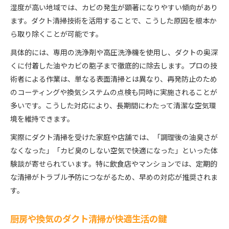
湿度が高い地域では、カビの発生が顕著になりやすい傾向があり
安心して任せられるダクト清掃業者選びのコツ
ます。ダクト清掃技術を活用することで、こうした原因を根本か
実績と口コミで選ぶ信頼のダクト清掃業者
ら取り除くことが可能です。
ダクト清掃業者の技術力や対応力の見極め方
具体的には、専用の洗浄剤や高圧洗浄機を使用し、ダクトの奥深
マンション対応が得意なダクト清掃業者の特徴
くに付着した油やカビの胞子まで徹底的に除去します。プロの技
ダクト清掃を依頼する際の業者比較ポイント
術者による作業は、単なる表面清掃とは異なり、再発防止のため
ダクト清掃業者のサービス内容と相談窓口の確認
のコーティングや換気システムの点検も同時に実施されることが
多いです。こうした対応により、長期間にわたって清潔な空気環
境を維持できます。
実際にダクト清掃を受けた家庭や店舗では、「調理後の油臭さが
なくなった」「カビ臭のしない空気で快適になった」といった体
験談が寄せられています。特に飲食店やマンションでは、定期的
な清掃がトラブル予防につながるため、早めの対応が推奨されま
す。
厨房や換気のダクト清掃が快適生活の鍵