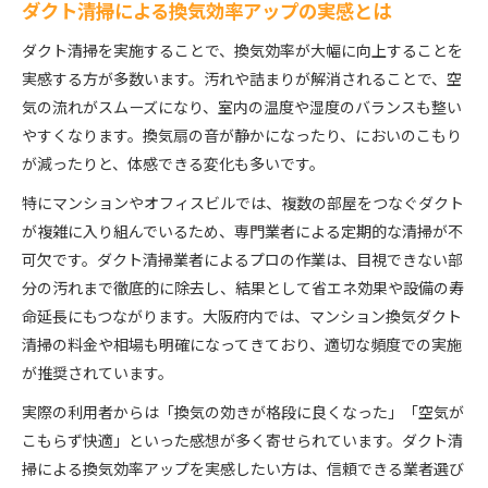
ダクト清掃による換気効率アップの実感とは
ダクト清掃を実施することで、換気効率が大幅に向上することを
実感する方が多数います。汚れや詰まりが解消されることで、空
気の流れがスムーズになり、室内の温度や湿度のバランスも整い
やすくなります。換気扇の音が静かになったり、においのこもり
が減ったりと、体感できる変化も多いです。
特にマンションやオフィスビルでは、複数の部屋をつなぐダクト
が複雑に入り組んでいるため、専門業者による定期的な清掃が不
可欠です。ダクト清掃業者によるプロの作業は、目視できない部
分の汚れまで徹底的に除去し、結果として省エネ効果や設備の寿
命延長にもつながります。大阪府内では、マンション換気ダクト
清掃の料金や相場も明確になってきており、適切な頻度での実施
が推奨されています。
実際の利用者からは「換気の効きが格段に良くなった」「空気が
こもらず快適」といった感想が多く寄せられています。ダクト清
掃による換気効率アップを実感したい方は、信頼できる業者選び