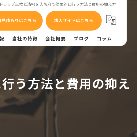
トラップ点検と清掃を大阪府で効果的に行う方法と費用の抑え方
料見積もりはこちら
求人サイトはこちら
報
当社の特徴
会社概要
ブログ
コラム
油汚れ
異臭
に行う方法と費用の抑え
換気不良
給排気設備
給排水設備