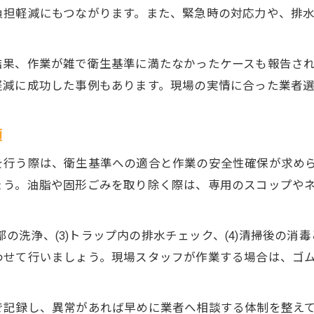
グリストラップ清掃業者選びで失敗しないコツ
負担軽減にもつながります。また、緊急時の対応力や、排
失敗しないための清掃業者比較ポイント
口コミと実績で選ぶ信頼できる清掃業者
結果、作業が雑で衛生基準に満たなかったケースも報告さ
価格だけでなく対応力も重視する理由
軽減に成功した事例もあります。現場の実情に合った業者
大阪府内で評判の清掃業者を選ぶコツ
グリストラップ清掃で後悔しない業者選定法
順
現場負担を減らす清掃・点検の新しい方法
を行う際は、衛生基準への適合と作業の安全性確保が求め
負担を軽減するグリストラップ清掃の工夫
ょう。油脂や固形ごみを取り除く際は、専用のスコップや
現場スタッフが楽になる清掃方法とは
点検と清掃の効率化による業務改善策
内部の洗浄、(3)トラップ内の排水チェック、(4)清掃後の
新しい清掃サービスの活用で衛生強化
わせて行いましょう。現場スタッフが作業する場合は、ゴ
グリストラップ清掃頻度の見直しで省力化
で記録し、異常があれば早めに業者へ相談する体制を整え