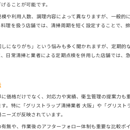
下げることが可能です。
定期清掃を選ぶ大阪府店舗の理由とは
模や利用人数、調理内容によって異なりますが、一般的に
グリストラップ清掃を定期化するメリット
い料理を扱う店舗では、清掃周期を短く設定することで、
定期清掃で悪臭や詰まりを未然に防ぐ理由
清掃業者との定期契約が安心につながる訳
回しになりがち」という悩みも多く聞かれますが、定期的
大阪府店舗が定期清掃を重視する背景
に、日常清掃と業者による定期点検を併用した店舗では、
グリストラップ清掃で衛生基準を守る方法
急な詰まりに強いグリストラップ清掃の要点
緊急対応できるグリストラップ清掃業者の選び方
法
詰まりやすい箇所の点検・清掃ポイント
単に価格だけでなく、対応力や実績、衛生管理の提案力も
トラブル予防に役立つ清掃方法と頻度
す。特に「グリストラップ清掃業者 大阪」や「グリスト
グリストラップ清掃の緊急時対応チェック
場ニーズが反映されています。
排水トラブル時の迅速な清掃依頼の流れ
の有無や、作業後のアフターフォロー体制も重要な比較ポ