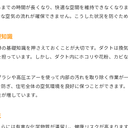
るまでの時間が長くなり、快適な空間を維持できなくなり
ダクト清掃で換気パフォーマンスが向上する仕組
分な空気の流れが確保できません。こうした状況を防ぐた
換気扇だけでなくダクト清掃も不可欠な理由
24時間換気とダクト清掃の最適バランス
礎知識
換気パフォーマンスを最大化する清掃頻度
掃の基礎知識を押さえておくことが大切です。ダクトは換
部屋の換気効率アップに役立つ清掃実践法
を担っています。しかし、ダクト内にホコリや花粉、カビ
ダクト清掃で得られる省エネのコツ
ダクト清掃が光熱費削減に直結する理由
ブラシや高圧エアーを使って内部の汚れを取り除く作業が
省エネのために見直したい換気と清掃法
を防ぎ、住宅全体の空気環境を良好に保つことができます
換気扇つけっぱなし時のダクト清掃効果
性が増しています。
効率的な換気と省エネを両立する清掃術
ダクト清掃が節電と換気の両立を支える
性
室内環境を守る換気ケアの秘訣とは
らには有害な化学物質が滞留し、健康リスクが高まります