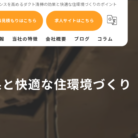
ンスを高めるダクト清掃の効果と快適な住環境づくりのポイント
料見積もりはこちら
求人サイトはこちら
報
当社の特徴
会社概要
ブログ
コラム
油汚れ
異臭
果と快適な住環境づくり
換気不良
給排気設備
給排水設備