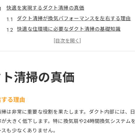
快適を実現するダクト清掃の真価
ダクト清掃が換気パフォーマンスを左右する理由
快適な住環境に必要なダクト清掃の基礎知識
換気しないとどうなるかと清掃の重要性
ダクト清掃で得られる空気質改善の実感
ダクト清掃が快適空間に与える長期的効果
空気の質向上に効くダクト清掃方法
クト清掃の真価
ダクト清掃の正しい方法で空気をリフレッシュ
換気パフォーマンスを高める清掃の手順を解説
右する理由
部屋の換気を改善するダクト清掃のコツ
清掃は非常に重要な役割を果たします。ダクト内部には、
効率の良い換気の仕方とダクト清掃の関係
が大きく低下します。特に換気扇や24時間換気システム
空気の入れ替え時間と清掃の連携ポイント
ースも少なくありません。
換気パフォーマンス重視なら清掃が要