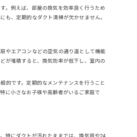
ます。例えば、部屋の換気を効率良く行うため
み
めにも、定期的なダクト清掃が欠かせません。
気扇やエアコンなどの空気の通り道として機能
などが堆積すると、換気効率が低下し、室内の
一般的です。定期的なメンテナンスを行うこと
。特に小さなお子様や高齢者がいるご家庭で
。特にダクトが汚れたままでは、換気扇や24