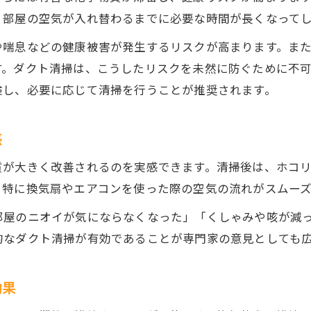
ダクト清掃で室内の空気質が劇的に変わる理由
、部屋の空気が入れ替わるまでに必要な時間が長くなって
換気しない方がいい場合と清掃の必要性
や喘息などの健康被害が発生するリスクが高まります。ま
部屋の換気とダクト清掃のベストタイミング
す。ダクト清掃は、こうしたリスクを未然に防ぐために不
換気扇だけでなくダクト清掃も健康維持に不可欠
検し、必要に応じて清掃を行うことが推奨されます。
換気と清掃の連携が快適環境を作るポイント
家の健康維持に不可欠な換気対策
感
ダクト清掃が家の寿命と健康維持に貢献
質が大きく改善されるのを実感できます。清掃後は、ホコ
室内の換気パフォーマンス向上の秘訣
。特に換気扇やエアコンを使った際の空気の流れがスムー
効率的換気と清掃で健康リスクを減らす方法
部屋のニオイが気にならなくなった」「くしゃみや咳が減
ダクト清掃がもたらす衛生的な住環境とは
的なダクト清掃が有効であることが専門家の意見としても
換気方法と清掃のベストな組み合わせ
効果