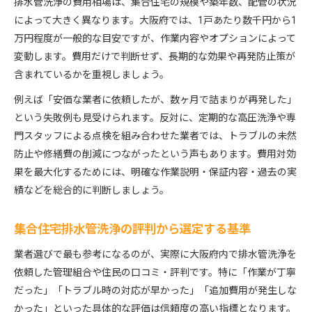
排水管洗浄の費用相場は、集合住宅の規模や築年数、配管の状況
によって大きく異なります。大阪府では、1戸あたり数千円から1
万円程度が一般的な目安ですが、作業内容やオプションによって
変動します。費用だけで判断せず、長期的な効果や再発防止策が
含まれているかを重視しましょう。
例えば「安価な業者に依頼したが、数ヶ月で詰まりが再発した」
という失敗例も見受けられます。反対に、定期的な高圧洗浄や専
門スタッフによる点検を組み合わせた業者では、トラブルの未然
防止や修繕費の削減につながったという声もあります。費用対効
果を最大化するためには、明確な作業説明・保証内容・過去の実
績などを総合的に判断しましょう。
集合住宅排水管洗浄の評判から選定する基準
業者選びで最も参考になるのが、実際に大阪府内で排水管洗浄を
依頼した管理組合や住民の口コミ・評判です。特に「作業が丁寧
だった」「トラブル時の対応が早かった」「追加費用が発生しな
かった」といった具体的な評価は信頼度の高い指標となります。