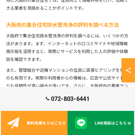
特に大阪府の集合住宅では、住民同士で情報共有を行い、信頼で
きる業者を見極めることがポイントです。
大阪府の集合住宅排水管洗浄の評判を調べる方法
大阪府で集合住宅排水管洗浄の評判を調べるには、いくつかの方
法があります。まず、インターネットの口コミサイトや地域情報
掲示板を活用すると、実際にサービスを利用した人の評価や体験
談を確認できます。
また、管理組合や近隣マンションの住民に直接ヒアリングを行う
のも有効です。実際の利用者からの情報は、広告や公式サイトよ
りも信頼性が高い場合が多いです。さらに、大阪府内の業者ラン
キングや比較サイトも参考になります。
072-803-6441
注意点として、口コミや評判は個人の主観が入るため、複数の情
報源を照らし合わせることが大切です。偏った意見や極端に良
い・悪い評価だけで判断せず、総合的に判断しましょう。
無料見積もりはこちら
LINE相談はこちら