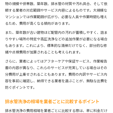
排水管洗浄費用の妥当性を判断するチェック法
物の規模や世帯数、築年数、排水管の材質や汚れ具合、そして依
排水管洗浄の適正価格とサービス内容の関係
頼する業者の対応範囲やサービス内容によるものです。大規模な
マンションでは作業範囲が広がり、必要な人員や作業時間も増え
過剰請求を避けるための費用確認ポイント
るため、費用が高くなる傾向があります。
口コミと評判から考える洗浄の信頼性
口コミで選ぶ集合住宅排水管洗浄業者の安心感
また、築年数が古い建物ほど配管内の汚れが蓄積しやすく、詰ま
りやすい場所の特定や高圧洗浄などの追加作業が必要になる場合
評判が高い排水管洗浄サービスの特徴を解説
もあります。これにより、標準的な清掃だけでなく、部分的な修
集合住宅排水管洗浄の満足度は口コミで判断
繕や点検費用が加算されることも考えられます。
大阪府の集合住宅排水管洗浄の評判を調べる方法
さらに、業者によってはアフターケアや保証サービス、作業報告
口コミ活用で信頼できる排水管洗浄を依頼する
書の内容が異なり、これらのサービスが充実している場合はその
分費用が上乗せされることもあります。費用の内訳やサービス内
容を事前に確認し、納得できる業者を選ぶことが、無駄な出費を
防ぐポイントです。
排水管洗浄の相場を業者ごとに比較するポイント
排水管洗浄の費用相場を業者ごとに比較する際は、単に料金だけ