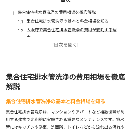
目次
集合住宅排水管洗浄の費用相場を徹底解説
集合住宅排水管洗浄の基本と料金相場を知る
大阪府で集合住宅排水管洗浄の費用が変動する理
由
排水管洗浄の相場を業者ごとに比較するポイント
集合住宅排水管洗浄の費用明細と内訳の見方
排水管洗浄の高額請求トラブルを未然に防ぐ方法
費用対効果で選ぶ大阪の排水管洗浄術
集合住宅排水管洗浄の費用相場を徹底
費用対効果を重視した排水管洗浄業者の選び方
解説
大阪の集合住宅排水管洗浄で重視すべきサービス
内容
集合住宅排水管洗浄の基本と料金相場を知る
排水管洗浄の費用と効果のバランスを見極める
集合住宅排水管洗浄は、マンションやアパートなど複数世帯が利
集合住宅排水管洗浄の評判から選定する基準
用する建物で定期的に実施される重要なメンテナンスです。排水
費用以上の価値がある排水管洗浄とは何か
管にはキッチンや浴室、洗面所、トイレなどから流れ出る汚れや